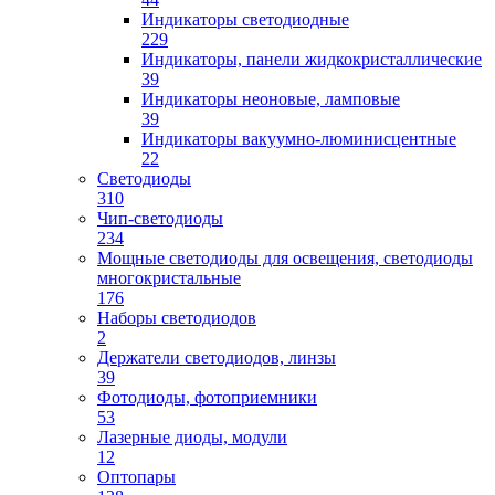
Индикаторы светодиодные
229
Индикаторы, панели жидкокристаллические
39
Индикаторы неоновые, ламповые
39
Индикаторы вакуумно-люминисцентные
22
Светодиоды
310
Чип-светодиоды
234
Мощные светодиоды для освещения, светодиоды
многокристальные
176
Наборы светодиодов
2
Держатели светодиодов, линзы
39
Фотодиоды, фотоприемники
53
Лазерные диоды, модули
12
Оптопары