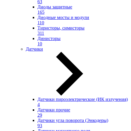
63
Диоды защитные
165
Диодные мосты и модули
110
Тиристоры, симисторы
311
Динисторы
10
Датчики
Датчики пироэлектрические (ИК излучения)
4
Датчики прочие
29
Датчики угла поворота (Энкодеры)
93
Датчики магнитного поля