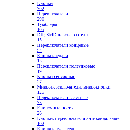
Кнопки
302
Переключатели
290
Тумблеры
105
DIP, SMD переключатели
15
Переключатели концевые
54
Кнопки-педали
13
Переключатели ползунковые
19
Кнопки сенсорные
27
Микропереключатели, микрокнопки
125
Переключатели галетные
33
Кнопочные посты
26
Кнопки, переключатели антивандальные
102
Кнопки- пускатели