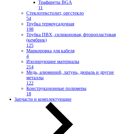
Трафареты BGA
11
Стеклотекстолит, оргстекло
54
Трубка термоусадочная
198
Трубка ПВХ, силиконовая, фторопластовая
(кембрик)
125
Маркировка для кабеля
4
Изолирующие материалы
214
Медь, алюминий, латунь, дюраль и другие
металлы
122
Конструкционные полимеры
18
Запчасти и комплектующие