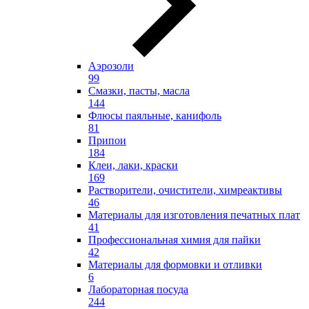
Аэрозоли
99
Смазки, пасты, масла
144
Флюсы паяльные, канифоль
81
Припои
184
Клеи, лаки, краски
169
Растворители, очистители, химреактивы
46
Материалы для изготовления печатных плат
41
Профессиональная химия для пайки
42
Материалы для формовки и отливки
6
Лабораторная посуда
244