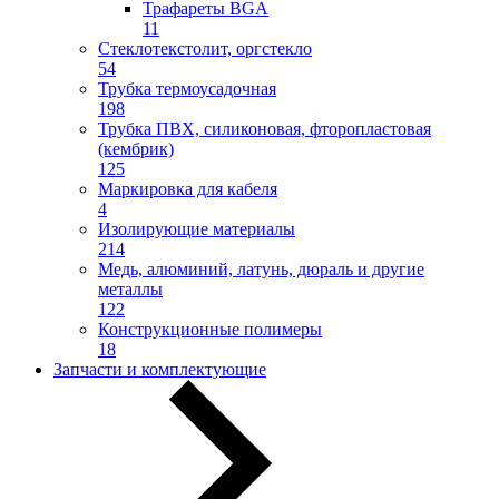
Трафареты BGA
11
Стеклотекстолит, оргстекло
54
Трубка термоусадочная
198
Трубка ПВХ, силиконовая, фторопластовая
(кембрик)
125
Маркировка для кабеля
4
Изолирующие материалы
214
Медь, алюминий, латунь, дюраль и другие
металлы
122
Конструкционные полимеры
18
Запчасти и комплектующие