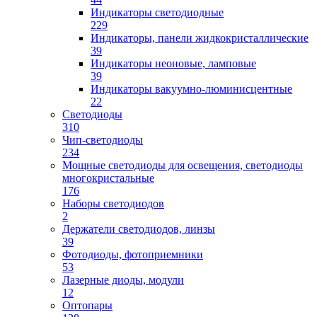
Индикаторы светодиодные
229
Индикаторы, панели жидкокристаллические
39
Индикаторы неоновые, ламповые
39
Индикаторы вакуумно-люминисцентные
22
Светодиоды
310
Чип-светодиоды
234
Мощные светодиоды для освещения, светодиоды
многокристальные
176
Наборы светодиодов
2
Держатели светодиодов, линзы
39
Фотодиоды, фотоприемники
53
Лазерные диоды, модули
12
Оптопары