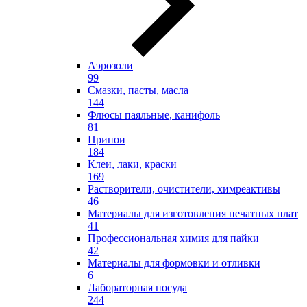
Аэрозоли
99
Смазки, пасты, масла
144
Флюсы паяльные, канифоль
81
Припои
184
Клеи, лаки, краски
169
Растворители, очистители, химреактивы
46
Материалы для изготовления печатных плат
41
Профессиональная химия для пайки
42
Материалы для формовки и отливки
6
Лабораторная посуда
244