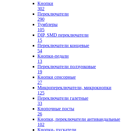
Кнопки
302
Переключатели
290
Тумблеры
105
DIP, SMD переключатели
15
Переключатели концевые
54
Кнопки-педали
13
Переключатели ползунковые
19
Кнопки сенсорные
27
Микропереключатели, микрокнопки
125
Переключатели галетные
33
Кнопочные посты
26
Кнопки, переключатели антивандальные
102
Кнопки- пускатели