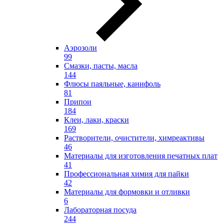
Аэрозоли
99
Смазки, пасты, масла
144
Флюсы паяльные, канифоль
81
Припои
184
Клеи, лаки, краски
169
Растворители, очистители, химреактивы
46
Материалы для изготовления печатных плат
41
Профессиональная химия для пайки
42
Материалы для формовки и отливки
6
Лабораторная посуда
244