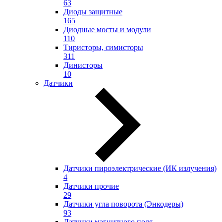
63
Диоды защитные
165
Диодные мосты и модули
110
Тиристоры, симисторы
311
Динисторы
10
Датчики
Датчики пироэлектрические (ИК излучения)
4
Датчики прочие
29
Датчики угла поворота (Энкодеры)
93
Датчики магнитного поля