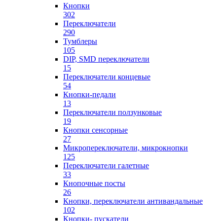
Кнопки
302
Переключатели
290
Тумблеры
105
DIP, SMD переключатели
15
Переключатели концевые
54
Кнопки-педали
13
Переключатели ползунковые
19
Кнопки сенсорные
27
Микропереключатели, микрокнопки
125
Переключатели галетные
33
Кнопочные посты
26
Кнопки, переключатели антивандальные
102
Кнопки- пускатели