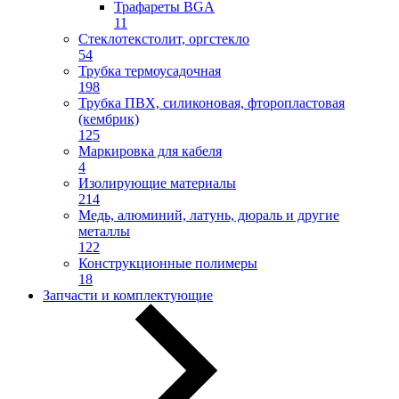
Трафареты BGA
11
Стеклотекстолит, оргстекло
54
Трубка термоусадочная
198
Трубка ПВХ, силиконовая, фторопластовая
(кембрик)
125
Маркировка для кабеля
4
Изолирующие материалы
214
Медь, алюминий, латунь, дюраль и другие
металлы
122
Конструкционные полимеры
18
Запчасти и комплектующие