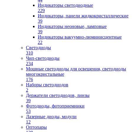
Индикаторы светодиодные
229
Индикаторы, панели жидкокристаллические
39
Индикаторы неоновые, ламповые
39
Индикаторы вакуумно-люминисцентные
22
Светодиоды
310
Чип-светодиоды
234
Мощные светодиоды для освещения, светодиоды
многокристальные
176
Наборы светодиодов
2
Держатели светодиодов, линзы
39
Фотодиоды, фотоприемники
53
Лазерные диоды, модули
12
Оптопары