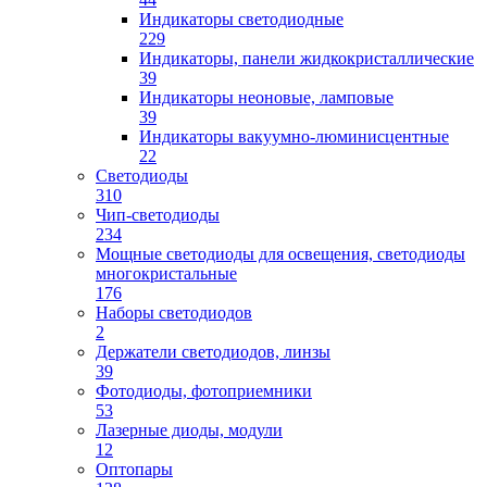
Индикаторы светодиодные
229
Индикаторы, панели жидкокристаллические
39
Индикаторы неоновые, ламповые
39
Индикаторы вакуумно-люминисцентные
22
Светодиоды
310
Чип-светодиоды
234
Мощные светодиоды для освещения, светодиоды
многокристальные
176
Наборы светодиодов
2
Держатели светодиодов, линзы
39
Фотодиоды, фотоприемники
53
Лазерные диоды, модули
12
Оптопары