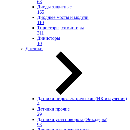
63
Диоды защитные
165
Диодные мосты и модули
110
Тиристоры, симисторы
311
Динисторы
10
Датчики
Датчики пироэлектрические (ИК излучения)
4
Датчики прочие
29
Датчики угла поворота (Энкодеры)
93
Датчики магнитного поля