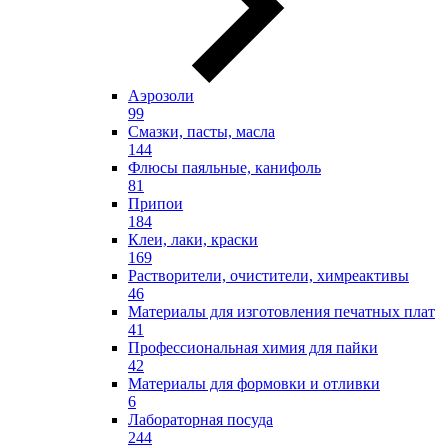
Аэрозоли
99
Смазки, пасты, масла
144
Флюсы паяльные, канифоль
81
Припои
184
Клеи, лаки, краски
169
Растворители, очистители, химреактивы
46
Материалы для изготовления печатных плат
41
Профессиональная химия для пайки
42
Материалы для формовки и отливки
6
Лабораторная посуда
244