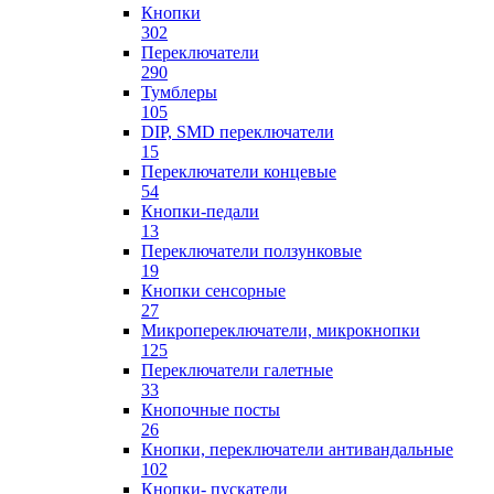
Кнопки
302
Переключатели
290
Тумблеры
105
DIP, SMD переключатели
15
Переключатели концевые
54
Кнопки-педали
13
Переключатели ползунковые
19
Кнопки сенсорные
27
Микропереключатели, микрокнопки
125
Переключатели галетные
33
Кнопочные посты
26
Кнопки, переключатели антивандальные
102
Кнопки- пускатели