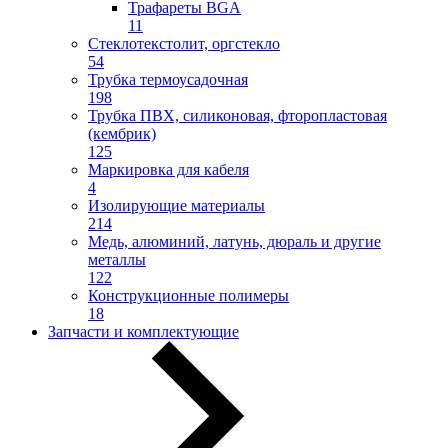
Трафареты BGA
11
Стеклотекстолит, оргстекло
54
Трубка термоусадочная
198
Трубка ПВХ, силиконовая, фторопластовая
(кембрик)
125
Маркировка для кабеля
4
Изолирующие материалы
214
Медь, алюминий, латунь, дюраль и другие
металлы
122
Конструкционные полимеры
18
Запчасти и комплектующие