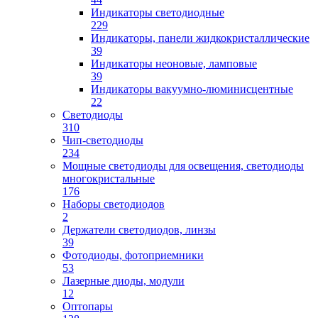
Индикаторы светодиодные
229
Индикаторы, панели жидкокристаллические
39
Индикаторы неоновые, ламповые
39
Индикаторы вакуумно-люминисцентные
22
Светодиоды
310
Чип-светодиоды
234
Мощные светодиоды для освещения, светодиоды
многокристальные
176
Наборы светодиодов
2
Держатели светодиодов, линзы
39
Фотодиоды, фотоприемники
53
Лазерные диоды, модули
12
Оптопары