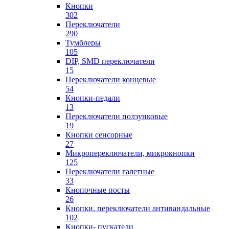
Кнопки
302
Переключатели
290
Тумблеры
105
DIP, SMD переключатели
15
Переключатели концевые
54
Кнопки-педали
13
Переключатели ползунковые
19
Кнопки сенсорные
27
Микропереключатели, микрокнопки
125
Переключатели галетные
33
Кнопочные посты
26
Кнопки, переключатели антивандальные
102
Кнопки- пускатели