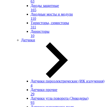
63
Диоды защитные
165
Диодные мосты и модули
110
Тиристоры, симисторы
311
Динисторы
10
Датчики
Датчики пироэлектрические (ИК излучения)
4
Датчики прочие
29
Датчики угла поворота (Энкодеры)
93
Датчики магнитного поля