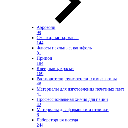
Аэрозоли
99
Смазки, пасты, масла
144
Флюсы паяльные, канифоль
81
Припои
184
Клеи, лаки, краски
169
Растворители, очистители, химреактивы
46
Материалы для изготовления печатных плат
41
Профессиональная химия для пайки
42
Материалы для формовки и отливки
6
Лабораторная посуда
244