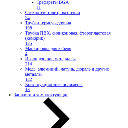
Трафареты BGA
11
Стеклотекстолит, оргстекло
54
Трубка термоусадочная
198
Трубка ПВХ, силиконовая, фторопластовая
(кембрик)
125
Маркировка для кабеля
4
Изолирующие материалы
214
Медь, алюминий, латунь, дюраль и другие
металлы
122
Конструкционные полимеры
18
Запчасти и комплектующие