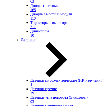
63
Диоды защитные
165
Диодные мосты и модули
110
Тиристоры, симисторы
311
Динисторы
10
Датчики
Датчики пироэлектрические (ИК излучения)
4
Датчики прочие
29
Датчики угла поворота (Энкодеры)
93
Датчики магнитного поля