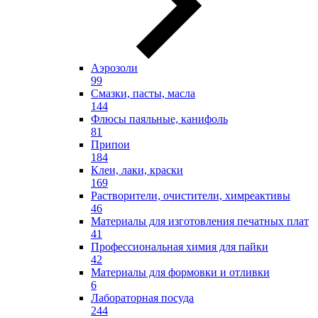
Аэрозоли
99
Смазки, пасты, масла
144
Флюсы паяльные, канифоль
81
Припои
184
Клеи, лаки, краски
169
Растворители, очистители, химреактивы
46
Материалы для изготовления печатных плат
41
Профессиональная химия для пайки
42
Материалы для формовки и отливки
6
Лабораторная посуда
244