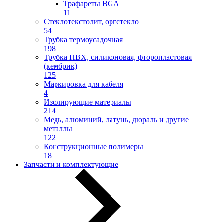
Трафареты BGA
11
Стеклотекстолит, оргстекло
54
Трубка термоусадочная
198
Трубка ПВХ, силиконовая, фторопластовая
(кембрик)
125
Маркировка для кабеля
4
Изолирующие материалы
214
Медь, алюминий, латунь, дюраль и другие
металлы
122
Конструкционные полимеры
18
Запчасти и комплектующие