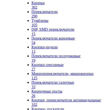
Кнопки
302
Переключатели
290
Тумблеры
105
DIP, SMD переключатели
15
Переключатели концевые
54
Кнопки-педали
13
Переключатели ползунковые
19
Кнопки сенсорные
27
Микропереключатели, микрокнопки
125
Переключатели галетные
33
Кнопочные посты
26
Кнопки, переключатели антивандальные
102
Кнопки- пускатели