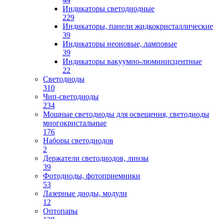
Индикаторы светодиодные
229
Индикаторы, панели жидкокристаллические
39
Индикаторы неоновые, ламповые
39
Индикаторы вакуумно-люминисцентные
22
Светодиоды
310
Чип-светодиоды
234
Мощные светодиоды для освещения, светодиоды
многокристальные
176
Наборы светодиодов
2
Держатели светодиодов, линзы
39
Фотодиоды, фотоприемники
53
Лазерные диоды, модули
12
Оптопары