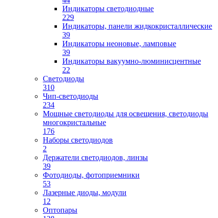
Индикаторы светодиодные
229
Индикаторы, панели жидкокристаллические
39
Индикаторы неоновые, ламповые
39
Индикаторы вакуумно-люминисцентные
22
Светодиоды
310
Чип-светодиоды
234
Мощные светодиоды для освещения, светодиоды
многокристальные
176
Наборы светодиодов
2
Держатели светодиодов, линзы
39
Фотодиоды, фотоприемники
53
Лазерные диоды, модули
12
Оптопары