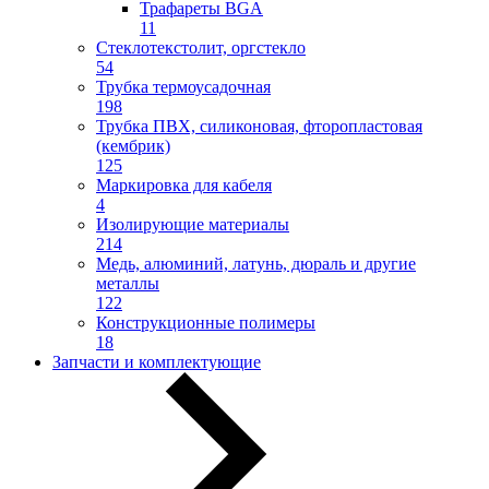
Трафареты BGA
11
Стеклотекстолит, оргстекло
54
Трубка термоусадочная
198
Трубка ПВХ, силиконовая, фторопластовая
(кембрик)
125
Маркировка для кабеля
4
Изолирующие материалы
214
Медь, алюминий, латунь, дюраль и другие
металлы
122
Конструкционные полимеры
18
Запчасти и комплектующие