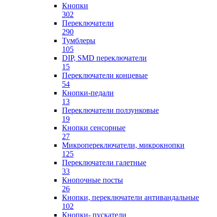
Кнопки
302
Переключатели
290
Тумблеры
105
DIP, SMD переключатели
15
Переключатели концевые
54
Кнопки-педали
13
Переключатели ползунковые
19
Кнопки сенсорные
27
Микропереключатели, микрокнопки
125
Переключатели галетные
33
Кнопочные посты
26
Кнопки, переключатели антивандальные
102
Кнопки- пускатели