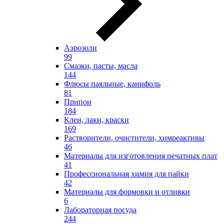
Аэрозоли
99
Смазки, пасты, масла
144
Флюсы паяльные, канифоль
81
Припои
184
Клеи, лаки, краски
169
Растворители, очистители, химреактивы
46
Материалы для изготовления печатных плат
41
Профессиональная химия для пайки
42
Материалы для формовки и отливки
6
Лабораторная посуда
244