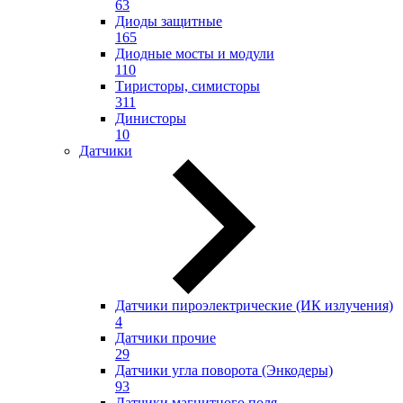
63
Диоды защитные
165
Диодные мосты и модули
110
Тиристоры, симисторы
311
Динисторы
10
Датчики
Датчики пироэлектрические (ИК излучения)
4
Датчики прочие
29
Датчики угла поворота (Энкодеры)
93
Датчики магнитного поля