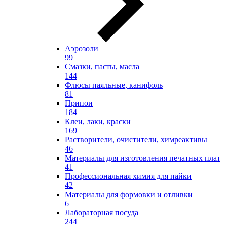
Аэрозоли
99
Смазки, пасты, масла
144
Флюсы паяльные, канифоль
81
Припои
184
Клеи, лаки, краски
169
Растворители, очистители, химреактивы
46
Материалы для изготовления печатных плат
41
Профессиональная химия для пайки
42
Материалы для формовки и отливки
6
Лабораторная посуда
244