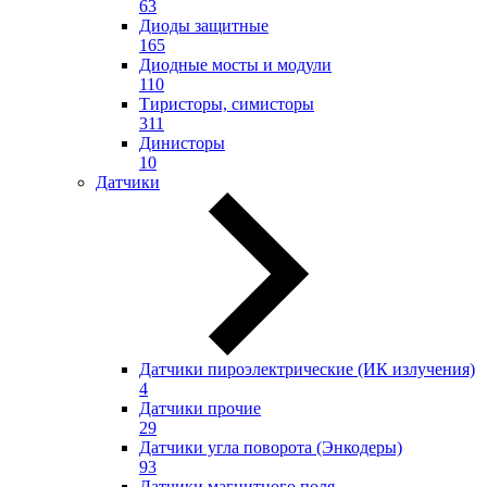
63
Диоды защитные
165
Диодные мосты и модули
110
Тиристоры, симисторы
311
Динисторы
10
Датчики
Датчики пироэлектрические (ИК излучения)
4
Датчики прочие
29
Датчики угла поворота (Энкодеры)
93
Датчики магнитного поля