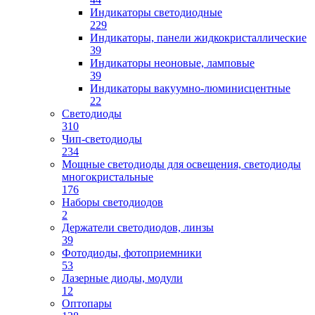
Индикаторы светодиодные
229
Индикаторы, панели жидкокристаллические
39
Индикаторы неоновые, ламповые
39
Индикаторы вакуумно-люминисцентные
22
Светодиоды
310
Чип-светодиоды
234
Мощные светодиоды для освещения, светодиоды
многокристальные
176
Наборы светодиодов
2
Держатели светодиодов, линзы
39
Фотодиоды, фотоприемники
53
Лазерные диоды, модули
12
Оптопары