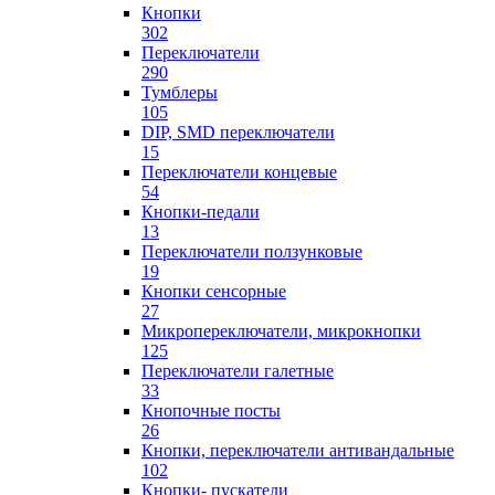
Кнопки
302
Переключатели
290
Тумблеры
105
DIP, SMD переключатели
15
Переключатели концевые
54
Кнопки-педали
13
Переключатели ползунковые
19
Кнопки сенсорные
27
Микропереключатели, микрокнопки
125
Переключатели галетные
33
Кнопочные посты
26
Кнопки, переключатели антивандальные
102
Кнопки- пускатели