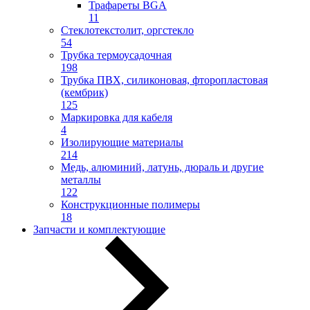
Трафареты BGA
11
Стеклотекстолит, оргстекло
54
Трубка термоусадочная
198
Трубка ПВХ, силиконовая, фторопластовая
(кембрик)
125
Маркировка для кабеля
4
Изолирующие материалы
214
Медь, алюминий, латунь, дюраль и другие
металлы
122
Конструкционные полимеры
18
Запчасти и комплектующие