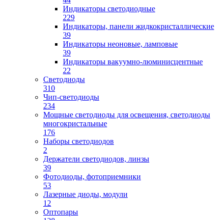
Индикаторы светодиодные
229
Индикаторы, панели жидкокристаллические
39
Индикаторы неоновые, ламповые
39
Индикаторы вакуумно-люминисцентные
22
Светодиоды
310
Чип-светодиоды
234
Мощные светодиоды для освещения, светодиоды
многокристальные
176
Наборы светодиодов
2
Держатели светодиодов, линзы
39
Фотодиоды, фотоприемники
53
Лазерные диоды, модули
12
Оптопары