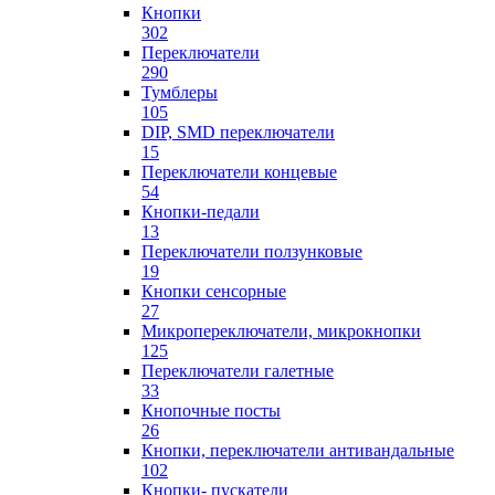
Кнопки
302
Переключатели
290
Тумблеры
105
DIP, SMD переключатели
15
Переключатели концевые
54
Кнопки-педали
13
Переключатели ползунковые
19
Кнопки сенсорные
27
Микропереключатели, микрокнопки
125
Переключатели галетные
33
Кнопочные посты
26
Кнопки, переключатели антивандальные
102
Кнопки- пускатели