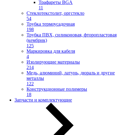
Трафареты BGA
11
Стеклотекстолит, оргстекло
54
Трубка термоусадочная
198
Трубка ПВХ, силиконовая, фторопластовая
(кембрик)
125
Маркировка для кабеля
4
Изолирующие материалы
214
Медь, алюминий, латунь, дюраль и другие
металлы
122
Конструкционные полимеры
18
Запчасти и комплектующие