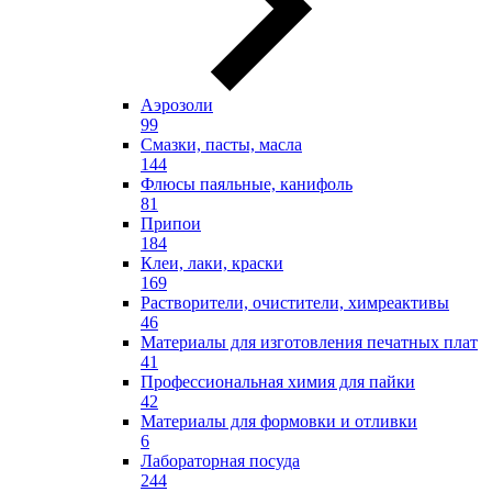
Аэрозоли
99
Смазки, пасты, масла
144
Флюсы паяльные, канифоль
81
Припои
184
Клеи, лаки, краски
169
Растворители, очистители, химреактивы
46
Материалы для изготовления печатных плат
41
Профессиональная химия для пайки
42
Материалы для формовки и отливки
6
Лабораторная посуда
244