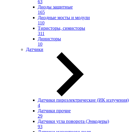
63
Диоды защитные
165
Диодные мосты и модули
110
Тиристоры, симисторы
311
Динисторы
10
Датчики
Датчики пироэлектрические (ИК излучения)
4
Датчики прочие
29
Датчики угла поворота (Энкодеры)
93
Датчики магнитного поля