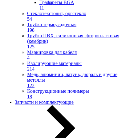
Трафареты BGA
11
Стеклотекстолит, оргстекло
54
Трубка термоусадочная
198
Трубка ПВХ, силиконовая, фторопластовая
(кембрик)
125
Маркировка для кабеля
4
Изолирующие материалы
214
Медь, алюминий, латунь, дюраль и другие
металлы
122
Конструкционные полимеры
18
Запчасти и комплектующие