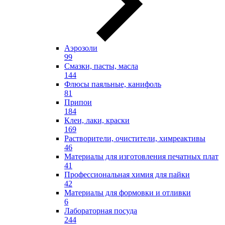
Аэрозоли
99
Смазки, пасты, масла
144
Флюсы паяльные, канифоль
81
Припои
184
Клеи, лаки, краски
169
Растворители, очистители, химреактивы
46
Материалы для изготовления печатных плат
41
Профессиональная химия для пайки
42
Материалы для формовки и отливки
6
Лабораторная посуда
244