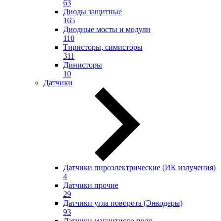
63
Диоды защитные
165
Диодные мосты и модули
110
Тиристоры, симисторы
311
Динисторы
10
Датчики
Датчики пироэлектрические (ИК излучения)
4
Датчики прочие
29
Датчики угла поворота (Энкодеры)
93
Датчики магнитного поля