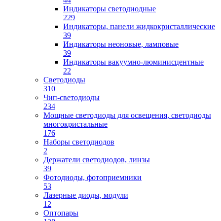
Индикаторы светодиодные
229
Индикаторы, панели жидкокристаллические
39
Индикаторы неоновые, ламповые
39
Индикаторы вакуумно-люминисцентные
22
Светодиоды
310
Чип-светодиоды
234
Мощные светодиоды для освещения, светодиоды
многокристальные
176
Наборы светодиодов
2
Держатели светодиодов, линзы
39
Фотодиоды, фотоприемники
53
Лазерные диоды, модули
12
Оптопары