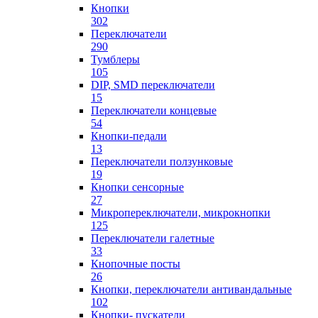
Кнопки
302
Переключатели
290
Тумблеры
105
DIP, SMD переключатели
15
Переключатели концевые
54
Кнопки-педали
13
Переключатели ползунковые
19
Кнопки сенсорные
27
Микропереключатели, микрокнопки
125
Переключатели галетные
33
Кнопочные посты
26
Кнопки, переключатели антивандальные
102
Кнопки- пускатели