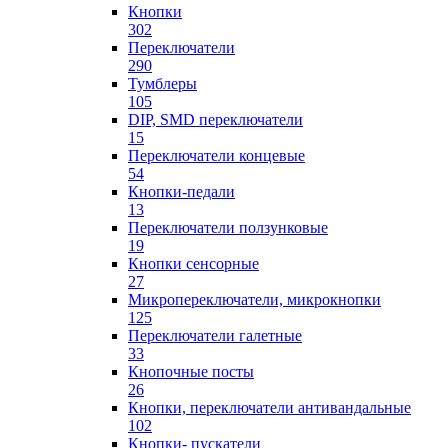
Кнопки
302
Переключатели
290
Тумблеры
105
DIP, SMD переключатели
15
Переключатели концевые
54
Кнопки-педали
13
Переключатели ползунковые
19
Кнопки сенсорные
27
Микропереключатели, микрокнопки
125
Переключатели галетные
33
Кнопочные посты
26
Кнопки, переключатели антивандальные
102
Кнопки- пускатели