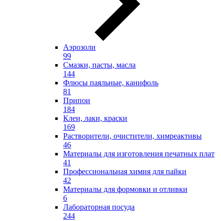
Аэрозоли
99
Смазки, пасты, масла
144
Флюсы паяльные, канифоль
81
Припои
184
Клеи, лаки, краски
169
Растворители, очистители, химреактивы
46
Материалы для изготовления печатных плат
41
Профессиональная химия для пайки
42
Материалы для формовки и отливки
6
Лабораторная посуда
244