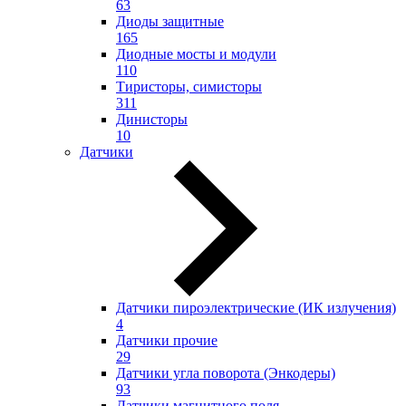
63
Диоды защитные
165
Диодные мосты и модули
110
Тиристоры, симисторы
311
Динисторы
10
Датчики
Датчики пироэлектрические (ИК излучения)
4
Датчики прочие
29
Датчики угла поворота (Энкодеры)
93
Датчики магнитного поля