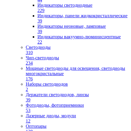
Индикаторы светодиодные
229
Индикаторы, панели жидкокристаллические
39
Индикаторы неоновые, ламповые
39
Индикаторы вакуумно-люминисцентные
22
Светодиоды
310
Чип-светодиоды
234
Мощные светодиоды для освещения, светодиоды
многокристальные
176
Наборы светодиодов
2
Держатели светодиодов, линзы
39
Фотодиоды, фотоприемники
53
Лазерные диоды, модули
12
Оптопары