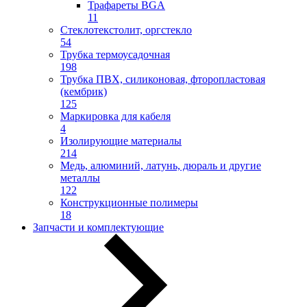
Трафареты BGA
11
Стеклотекстолит, оргстекло
54
Трубка термоусадочная
198
Трубка ПВХ, силиконовая, фторопластовая
(кембрик)
125
Маркировка для кабеля
4
Изолирующие материалы
214
Медь, алюминий, латунь, дюраль и другие
металлы
122
Конструкционные полимеры
18
Запчасти и комплектующие