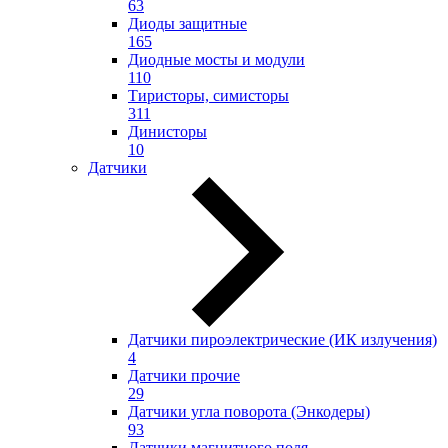
63
Диоды защитные
165
Диодные мосты и модули
110
Тиристоры, симисторы
311
Динисторы
10
Датчики
Датчики пироэлектрические (ИК излучения)
4
Датчики прочие
29
Датчики угла поворота (Энкодеры)
93
Датчики магнитного поля