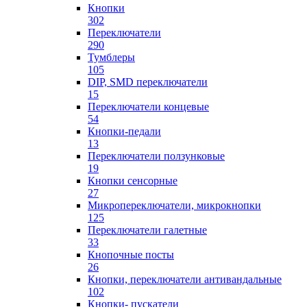
Кнопки
302
Переключатели
290
Тумблеры
105
DIP, SMD переключатели
15
Переключатели концевые
54
Кнопки-педали
13
Переключатели ползунковые
19
Кнопки сенсорные
27
Микропереключатели, микрокнопки
125
Переключатели галетные
33
Кнопочные посты
26
Кнопки, переключатели антивандальные
102
Кнопки- пускатели