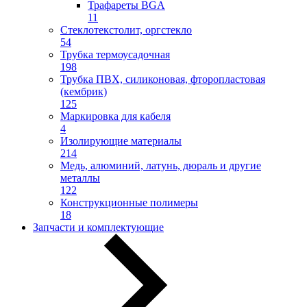
Трафареты BGA
11
Стеклотекстолит, оргстекло
54
Трубка термоусадочная
198
Трубка ПВХ, силиконовая, фторопластовая
(кембрик)
125
Маркировка для кабеля
4
Изолирующие материалы
214
Медь, алюминий, латунь, дюраль и другие
металлы
122
Конструкционные полимеры
18
Запчасти и комплектующие