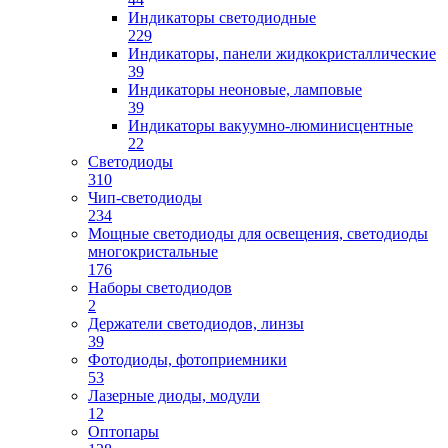
Индикаторы светодиодные
229
Индикаторы, панели жидкокристаллические
39
Индикаторы неоновые, ламповые
39
Индикаторы вакуумно-люминисцентные
22
Светодиоды
310
Чип-светодиоды
234
Мощные светодиоды для освещения, светодиоды
многокристальные
176
Наборы светодиодов
2
Держатели светодиодов, линзы
39
Фотодиоды, фотоприемники
53
Лазерные диоды, модули
12
Оптопары