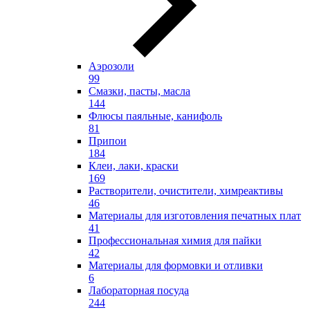
Аэрозоли
99
Смазки, пасты, масла
144
Флюсы паяльные, канифоль
81
Припои
184
Клеи, лаки, краски
169
Растворители, очистители, химреактивы
46
Материалы для изготовления печатных плат
41
Профессиональная химия для пайки
42
Материалы для формовки и отливки
6
Лабораторная посуда
244