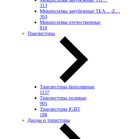
313
Микросхемы зарубежные TEA…-Z…
393
Микросхемы отечественные
816
Транзисторы
Транзисторы биполярные
1137
Транзисторы полевые
905
Транзисторы IGBT
188
Диоды и тиристоры