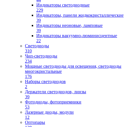
Индикаторы светодиодные
229
Индикаторы, панели жидкокристаллические
39
Индикаторы неоновые, ламповые
39
Индикаторы вакуумно-люминисцентные
22
Светодиоды
310
Чип-светодиоды
234
Мощные светодиоды для освещения, светодиоды
многокристальные
176
Наборы светодиодов
2
Держатели светодиодов, линзы
39
Фотодиоды, фотоприемники
53
Лазерные диоды, модули
12
Оптопары