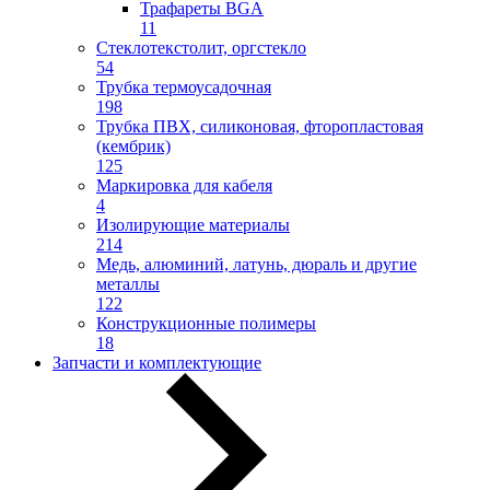
Трафареты BGA
11
Стеклотекстолит, оргстекло
54
Трубка термоусадочная
198
Трубка ПВХ, силиконовая, фторопластовая
(кембрик)
125
Маркировка для кабеля
4
Изолирующие материалы
214
Медь, алюминий, латунь, дюраль и другие
металлы
122
Конструкционные полимеры
18
Запчасти и комплектующие