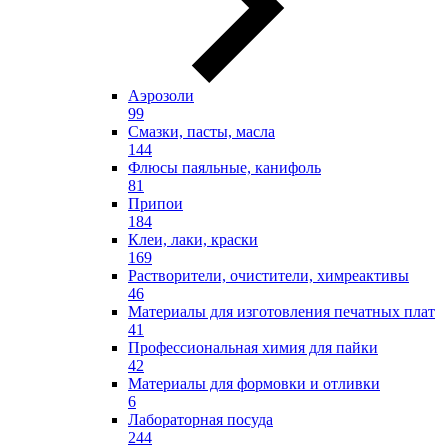
Аэрозоли
99
Смазки, пасты, масла
144
Флюсы паяльные, канифоль
81
Припои
184
Клеи, лаки, краски
169
Растворители, очистители, химреактивы
46
Материалы для изготовления печатных плат
41
Профессиональная химия для пайки
42
Материалы для формовки и отливки
6
Лабораторная посуда
244