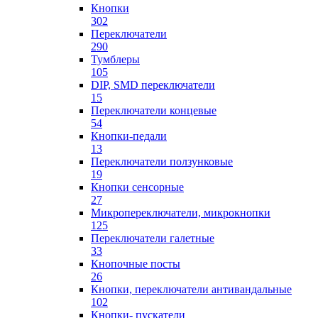
Кнопки
302
Переключатели
290
Тумблеры
105
DIP, SMD переключатели
15
Переключатели концевые
54
Кнопки-педали
13
Переключатели ползунковые
19
Кнопки сенсорные
27
Микропереключатели, микрокнопки
125
Переключатели галетные
33
Кнопочные посты
26
Кнопки, переключатели антивандальные
102
Кнопки- пускатели