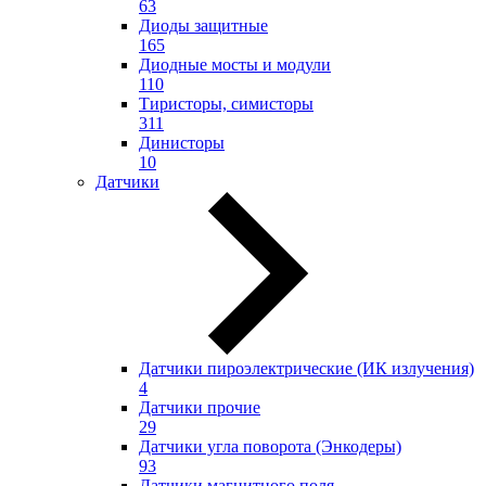
63
Диоды защитные
165
Диодные мосты и модули
110
Тиристоры, симисторы
311
Динисторы
10
Датчики
Датчики пироэлектрические (ИК излучения)
4
Датчики прочие
29
Датчики угла поворота (Энкодеры)
93
Датчики магнитного поля