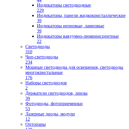
Индикаторы светодиодные
229
Индикаторы, панели жидкокристаллические
39
Индикаторы неоновые, ламповые
39
Индикаторы вакуумно-люминисцентные
22
Светодиоды
310
Чип-светодиоды
234
Мощные светодиоды для освещения, светодиоды
многокристальные
176
Наборы светодиодов
2
Держатели светодиодов, линзы
39
Фотодиоды, фотоприемники
53
Лазерные диоды, модули
12
Оптопары