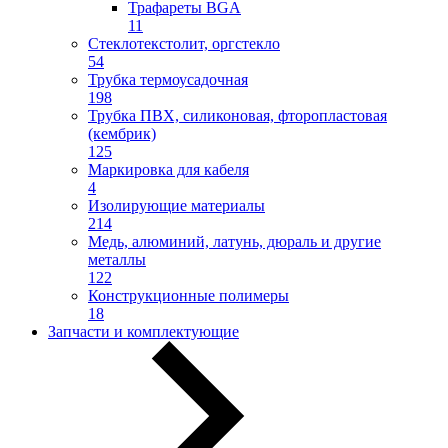
Трафареты BGA
11
Стеклотекстолит, оргстекло
54
Трубка термоусадочная
198
Трубка ПВХ, силиконовая, фторопластовая
(кембрик)
125
Маркировка для кабеля
4
Изолирующие материалы
214
Медь, алюминий, латунь, дюраль и другие
металлы
122
Конструкционные полимеры
18
Запчасти и комплектующие