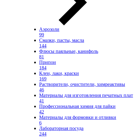
Аэрозоли
99
Смазки, пасты, масла
144
Флюсы паяльные, канифоль
81
Припои
184
Клеи, лаки, краски
169
Растворители, очистители, химреактивы
46
Материалы для изготовления печатных плат
41
Профессиональная химия для пайки
42
Материалы для формовки и отливки
6
Лабораторная посуда
244