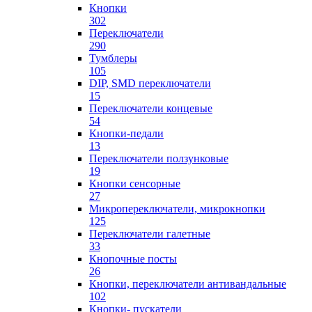
Кнопки
302
Переключатели
290
Тумблеры
105
DIP, SMD переключатели
15
Переключатели концевые
54
Кнопки-педали
13
Переключатели ползунковые
19
Кнопки сенсорные
27
Микропереключатели, микрокнопки
125
Переключатели галетные
33
Кнопочные посты
26
Кнопки, переключатели антивандальные
102
Кнопки- пускатели