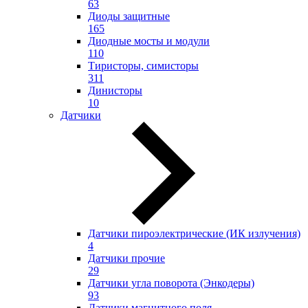
63
Диоды защитные
165
Диодные мосты и модули
110
Тиристоры, симисторы
311
Динисторы
10
Датчики
Датчики пироэлектрические (ИК излучения)
4
Датчики прочие
29
Датчики угла поворота (Энкодеры)
93
Датчики магнитного поля