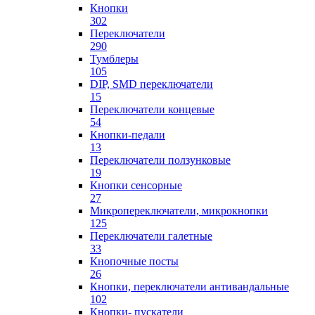
Кнопки
302
Переключатели
290
Тумблеры
105
DIP, SMD переключатели
15
Переключатели концевые
54
Кнопки-педали
13
Переключатели ползунковые
19
Кнопки сенсорные
27
Микропереключатели, микрокнопки
125
Переключатели галетные
33
Кнопочные посты
26
Кнопки, переключатели антивандальные
102
Кнопки- пускатели