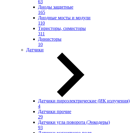
63
Диоды защитные
165
Диодные мосты и модули
110
Тиристоры, симисторы
311
Динисторы
10
Датчики
Датчики пироэлектрические (ИК излучения)
4
Датчики прочие
29
Датчики угла поворота (Энкодеры)
93
Датчики магнитного поля