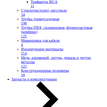
Трафареты BGA
11
Стеклотекстолит, оргстекло
54
Трубка термоусадочная
198
Трубка ПВХ, силиконовая, фторопластовая
(кембрик)
125
Маркировка для кабеля
4
Изолирующие материалы
214
Медь, алюминий, латунь, дюраль и другие
металлы
122
Конструкционные полимеры
18
Запчасти и комплектующие