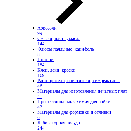
Аэрозоли
99
Смазки, пасты, масла
144
Флюсы паяльные, канифоль
81
Припои
184
Клеи, лаки, краски
169
Растворители, очистители, химреактивы
46
Материалы для изготовления печатных плат
41
Профессиональная химия для пайки
42
Материалы для формовки и отливки
6
Лабораторная посуда
244