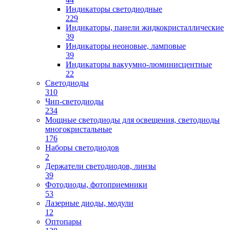
Индикаторы светодиодные
229
Индикаторы, панели жидкокристаллические
39
Индикаторы неоновые, ламповые
39
Индикаторы вакуумно-люминисцентные
22
Светодиоды
310
Чип-светодиоды
234
Мощные светодиоды для освещения, светодиоды
многокристальные
176
Наборы светодиодов
2
Держатели светодиодов, линзы
39
Фотодиоды, фотоприемники
53
Лазерные диоды, модули
12
Оптопары