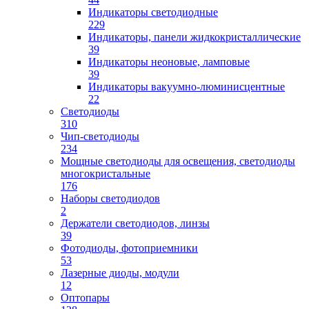
Индикаторы светодиодные
229
Индикаторы, панели жидкокристаллические
39
Индикаторы неоновые, ламповые
39
Индикаторы вакуумно-люминисцентные
22
Светодиоды
310
Чип-светодиоды
234
Мощные светодиоды для освещения, светодиоды
многокристальные
176
Наборы светодиодов
2
Держатели светодиодов, линзы
39
Фотодиоды, фотоприемники
53
Лазерные диоды, модули
12
Оптопары