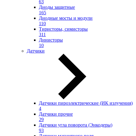
63
Диоды защитные
165
Диодные мосты и модули
110
Тиристоры, симисторы
311
Динисторы
10
Датчики
Датчики пироэлектрические (ИК излучения)
4
Датчики прочие
29
Датчики угла поворота (Энкодеры)
93
Датчики магнитного поля