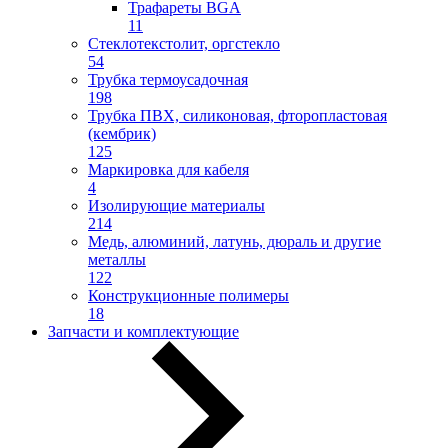
Трафареты BGA
11
Стеклотекстолит, оргстекло
54
Трубка термоусадочная
198
Трубка ПВХ, силиконовая, фторопластовая
(кембрик)
125
Маркировка для кабеля
4
Изолирующие материалы
214
Медь, алюминий, латунь, дюраль и другие
металлы
122
Конструкционные полимеры
18
Запчасти и комплектующие