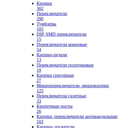
Кнопки
302
Переключатели
290
Тумблеры
105
DIP, SMD переключатели
15
Переключатели концевые
54
Кнопки-педали
13
Переключатели ползунковые
19
Кнопки сенсорные
27
Микропереключатели, микрокнопки
125
Переключатели галетные
33
Кнопочные посты
26
Кнопки, переключатели антивандальные
102
Кнопки- пускатели