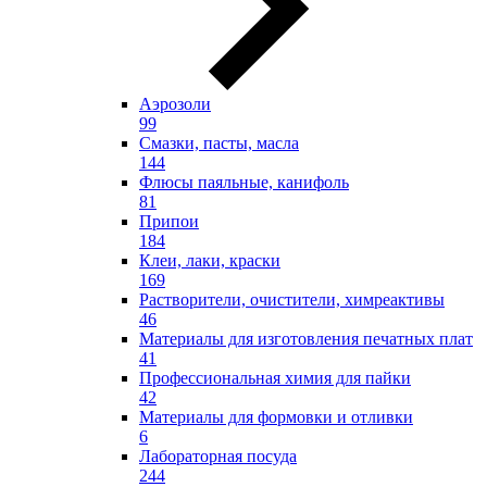
Аэрозоли
99
Смазки, пасты, масла
144
Флюсы паяльные, канифоль
81
Припои
184
Клеи, лаки, краски
169
Растворители, очистители, химреактивы
46
Материалы для изготовления печатных плат
41
Профессиональная химия для пайки
42
Материалы для формовки и отливки
6
Лабораторная посуда
244