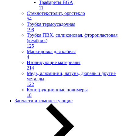
Трафареты BGA
11
Стеклотекстолит, оргстекло
54
Трубка термоусадочная
198
Трубка ПВХ, силиконовая, фторопластовая
(кембрик)
125
Маркировка для кабеля
4
Изолирующие материалы
214
Медь, алюминий, латунь, дюраль и другие
металлы
122
Конструкционные полимеры
18
Запчасти и комплектующие