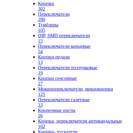
Кнопки
302
Переключатели
290
Тумблеры
105
DIP, SMD переключатели
15
Переключатели концевые
54
Кнопки-педали
13
Переключатели ползунковые
19
Кнопки сенсорные
27
Микропереключатели, микрокнопки
125
Переключатели галетные
33
Кнопочные посты
26
Кнопки, переключатели антивандальные
102
Кнопки- пускатели