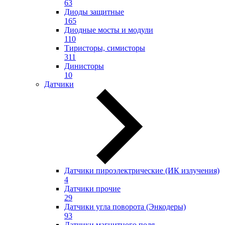
63
Диоды защитные
165
Диодные мосты и модули
110
Тиристоры, симисторы
311
Динисторы
10
Датчики
Датчики пироэлектрические (ИК излучения)
4
Датчики прочие
29
Датчики угла поворота (Энкодеры)
93
Датчики магнитного поля