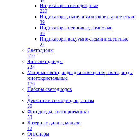
Индикаторы светодиодные
229
Индикаторы, панели жидкокристаллические
39
Индикаторы неоновые, ламповые
39
Индикаторы вакуумно-люминисцентные
22
Светодиоды
310
Чип-светодиоды
234
Мощные светодиоды для освещения, светодиоды
многокристальные
176
Наборы светодиодов
2
Держатели светодиодов, линзы
39
Фотодиоды, фотоприемники
53
Лазерные диоды, модули
12
Оптопары