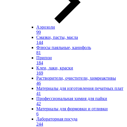
Аэрозоли
99
Смазки, пасты, масла
144
Флюсы паяльные, канифоль
81
Припои
184
Клеи, лаки, краски
169
Растворители, очистители, химреактивы
46
Материалы для изготовления печатных плат
41
Профессиональная химия для пайки
42
Материалы для формовки и отливки
6
Лабораторная посуда
244