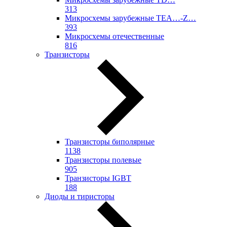
313
Микросхемы зарубежные TEA…-Z…
393
Микросхемы отечественные
816
Транзисторы
Транзисторы биполярные
1138
Транзисторы полевые
905
Транзисторы IGBT
188
Диоды и тиристоры