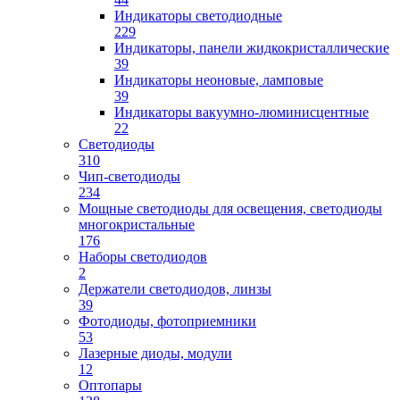
Индикаторы светодиодные
229
Индикаторы, панели жидкокристаллические
39
Индикаторы неоновые, ламповые
39
Индикаторы вакуумно-люминисцентные
22
Светодиоды
310
Чип-светодиоды
234
Мощные светодиоды для освещения, светодиоды
многокристальные
176
Наборы светодиодов
2
Держатели светодиодов, линзы
39
Фотодиоды, фотоприемники
53
Лазерные диоды, модули
12
Оптопары