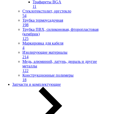
Трафареты BGA
11
Стеклотекстолит, оргстекло
54
Трубка термоусадочная
198
Трубка ПВХ, силиконовая, фторопластовая
(кембрик)
125
Маркировка для кабеля
4
Изолирующие материалы
214
Медь, алюминий, латунь, дюраль и другие
металлы
122
Конструкционные полимеры
18
Запчасти и комплектующие