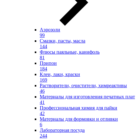
Аэрозоли
99
Смазки, пасты, масла
144
Флюсы паяльные, канифоль
81
Припои
184
Клеи, лаки, краски
169
Растворители, очистители, химреактивы
46
Материалы для изготовления печатных плат
41
Профессиональная химия для пайки
42
Материалы для формовки и отливки
6
Лабораторная посуда
244