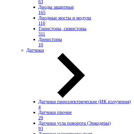
63
Диоды защитные
165
Диодные мосты и модули
110
Тиристоры, симисторы
311
Динисторы
10
Датчики
Датчики пироэлектрические (ИК излучения)
4
Датчики прочие
29
Датчики угла поворота (Энкодеры)
93
Датчики магнитного поля