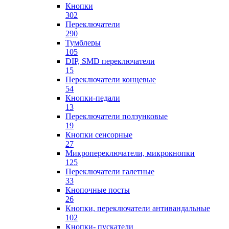
Кнопки
302
Переключатели
290
Тумблеры
105
DIP, SMD переключатели
15
Переключатели концевые
54
Кнопки-педали
13
Переключатели ползунковые
19
Кнопки сенсорные
27
Микропереключатели, микрокнопки
125
Переключатели галетные
33
Кнопочные посты
26
Кнопки, переключатели антивандальные
102
Кнопки- пускатели