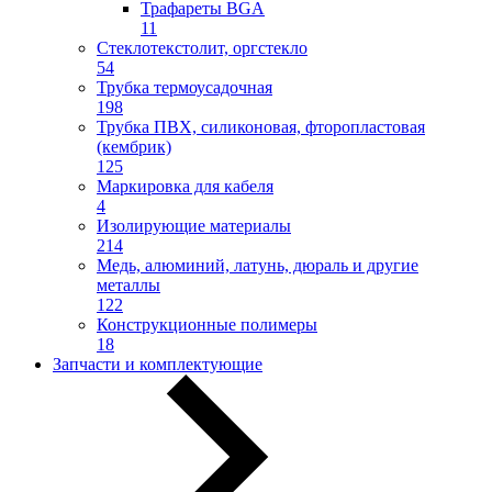
Трафареты BGA
11
Стеклотекстолит, оргстекло
54
Трубка термоусадочная
198
Трубка ПВХ, силиконовая, фторопластовая
(кембрик)
125
Маркировка для кабеля
4
Изолирующие материалы
214
Медь, алюминий, латунь, дюраль и другие
металлы
122
Конструкционные полимеры
18
Запчасти и комплектующие