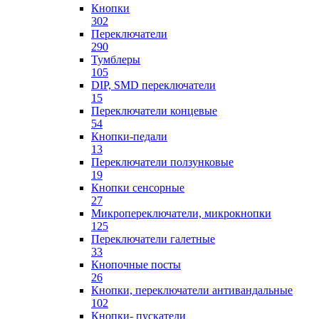
Кнопки
302
Переключатели
290
Тумблеры
105
DIP, SMD переключатели
15
Переключатели концевые
54
Кнопки-педали
13
Переключатели ползунковые
19
Кнопки сенсорные
27
Микропереключатели, микрокнопки
125
Переключатели галетные
33
Кнопочные посты
26
Кнопки, переключатели антивандальные
102
Кнопки- пускатели