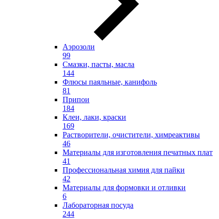
Аэрозоли
99
Смазки, пасты, масла
144
Флюсы паяльные, канифоль
81
Припои
184
Клеи, лаки, краски
169
Растворители, очистители, химреактивы
46
Материалы для изготовления печатных плат
41
Профессиональная химия для пайки
42
Материалы для формовки и отливки
6
Лабораторная посуда
244