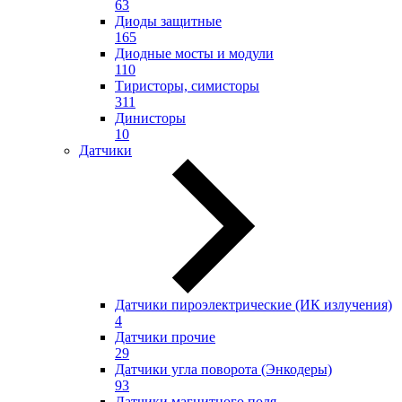
63
Диоды защитные
165
Диодные мосты и модули
110
Тиристоры, симисторы
311
Динисторы
10
Датчики
Датчики пироэлектрические (ИК излучения)
4
Датчики прочие
29
Датчики угла поворота (Энкодеры)
93
Датчики магнитного поля