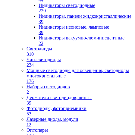
Индикаторы светодиодные
229
Индикаторы, панели жидкокристаллические
39
Индикаторы неоновые, ламповые
39
Индикаторы вакуумно-люминисцентные
22
Светодиоды
310
Чип-светодиоды
234
Мощные светодиоды для освещения, светодиоды
многокристальные
176
Наборы светодиодов
2
Держатели светодиодов, линзы
39
Фотодиоды, фотоприемники
53
Лазерные диоды, модули
12
Оптопары