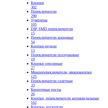
Кнопки
302
Переключатели
290
Тумблеры
105
DIP, SMD переключатели
15
Переключатели концевые
54
Кнопки-педали
13
Переключатели ползунковые
19
Кнопки сенсорные
27
Микропереключатели, микрокнопки
125
Переключатели галетные
33
Кнопочные посты
26
Кнопки, переключатели антивандальные
102
Кнопки- пускатели