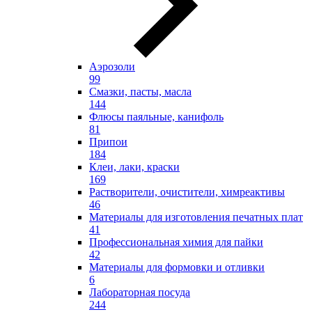
Аэрозоли
99
Смазки, пасты, масла
144
Флюсы паяльные, канифоль
81
Припои
184
Клеи, лаки, краски
169
Растворители, очистители, химреактивы
46
Материалы для изготовления печатных плат
41
Профессиональная химия для пайки
42
Материалы для формовки и отливки
6
Лабораторная посуда
244