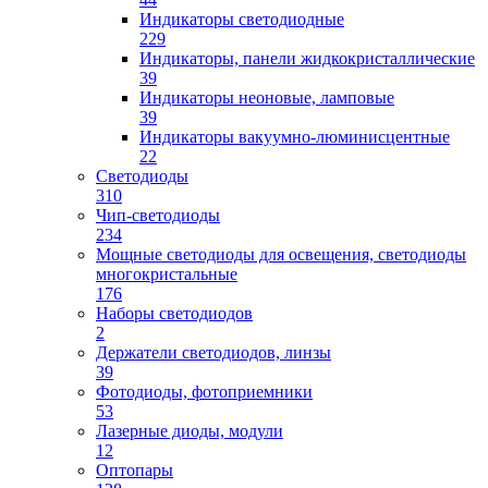
Индикаторы светодиодные
229
Индикаторы, панели жидкокристаллические
39
Индикаторы неоновые, ламповые
39
Индикаторы вакуумно-люминисцентные
22
Светодиоды
310
Чип-светодиоды
234
Мощные светодиоды для освещения, светодиоды
многокристальные
176
Наборы светодиодов
2
Держатели светодиодов, линзы
39
Фотодиоды, фотоприемники
53
Лазерные диоды, модули
12
Оптопары