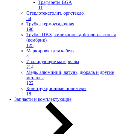
Трафареты BGA
11
Стеклотекстолит, оргстекло
54
Трубка термоусадочная
198
Трубка ПВХ, силиконовая, фторопластовая
(кембрик)
125
Маркировка для кабеля
4
Изолирующие материалы
214
Медь, алюминий, латунь, дюраль и другие
металлы
122
Конструкционные полимеры
18
Запчасти и комплектующие