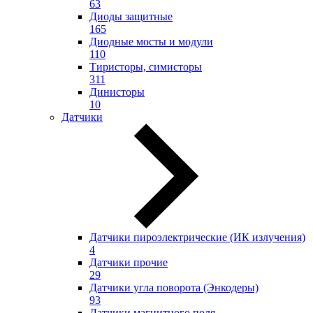
63
Диоды защитные
165
Диодные мосты и модули
110
Тиристоры, симисторы
311
Динисторы
10
Датчики
Датчики пироэлектрические (ИК излучения)
4
Датчики прочие
29
Датчики угла поворота (Энкодеры)
93
Датчики магнитного поля