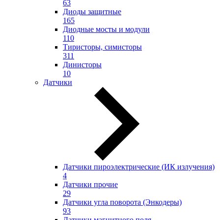
63
Диоды защитные
165
Диодные мосты и модули
110
Тиристоры, симисторы
311
Динисторы
10
Датчики
Датчики пироэлектрические (ИК излучения)
4
Датчики прочие
29
Датчики угла поворота (Энкодеры)
93
Датчики магнитного поля