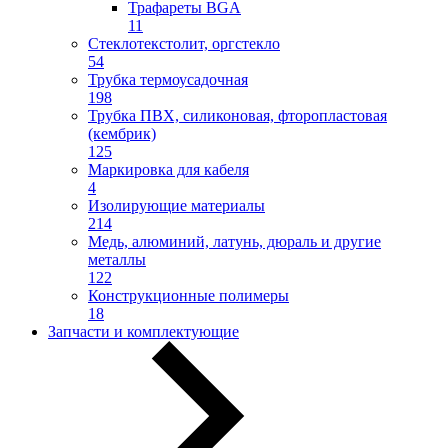
Трафареты BGA
11
Стеклотекстолит, оргстекло
54
Трубка термоусадочная
198
Трубка ПВХ, силиконовая, фторопластовая
(кембрик)
125
Маркировка для кабеля
4
Изолирующие материалы
214
Медь, алюминий, латунь, дюраль и другие
металлы
122
Конструкционные полимеры
18
Запчасти и комплектующие