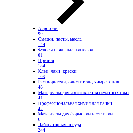
Аэрозоли
99
Смазки, пасты, масла
144
Флюсы паяльные, канифоль
81
Припои
184
Клеи, лаки, краски
169
Растворители, очистители, химреактивы
46
Материалы для изготовления печатных плат
41
Профессиональная химия для пайки
42
Материалы для формовки и отливки
6
Лабораторная посуда
244