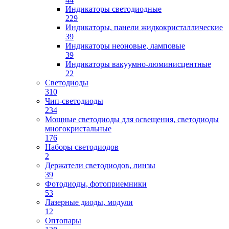
Индикаторы светодиодные
229
Индикаторы, панели жидкокристаллические
39
Индикаторы неоновые, ламповые
39
Индикаторы вакуумно-люминисцентные
22
Светодиоды
310
Чип-светодиоды
234
Мощные светодиоды для освещения, светодиоды
многокристальные
176
Наборы светодиодов
2
Держатели светодиодов, линзы
39
Фотодиоды, фотоприемники
53
Лазерные диоды, модули
12
Оптопары