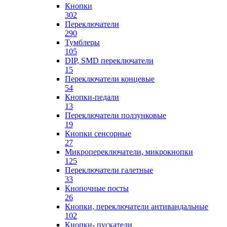
Кнопки
302
Переключатели
290
Тумблеры
105
DIP, SMD переключатели
15
Переключатели концевые
54
Кнопки-педали
13
Переключатели ползунковые
19
Кнопки сенсорные
27
Микропереключатели, микрокнопки
125
Переключатели галетные
33
Кнопочные посты
26
Кнопки, переключатели антивандальные
102
Кнопки- пускатели