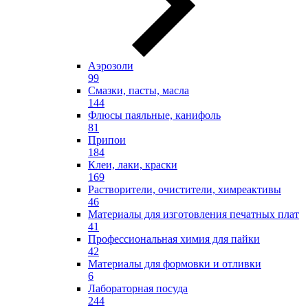
Аэрозоли
99
Смазки, пасты, масла
144
Флюсы паяльные, канифоль
81
Припои
184
Клеи, лаки, краски
169
Растворители, очистители, химреактивы
46
Материалы для изготовления печатных плат
41
Профессиональная химия для пайки
42
Материалы для формовки и отливки
6
Лабораторная посуда
244