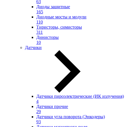
63
Диоды защитные
165
Диодные мосты и модули
110
Тиристоры, симисторы
311
Динисторы
10
Датчики
Датчики пироэлектрические (ИК излучения)
4
Датчики прочие
29
Датчики угла поворота (Энкодеры)
93
Датчики магнитного поля