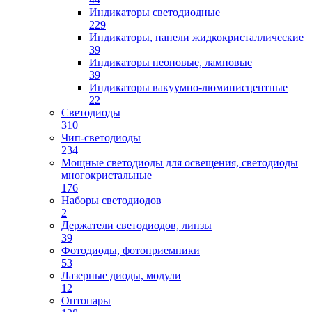
Индикаторы светодиодные
229
Индикаторы, панели жидкокристаллические
39
Индикаторы неоновые, ламповые
39
Индикаторы вакуумно-люминисцентные
22
Светодиоды
310
Чип-светодиоды
234
Мощные светодиоды для освещения, светодиоды
многокристальные
176
Наборы светодиодов
2
Держатели светодиодов, линзы
39
Фотодиоды, фотоприемники
53
Лазерные диоды, модули
12
Оптопары