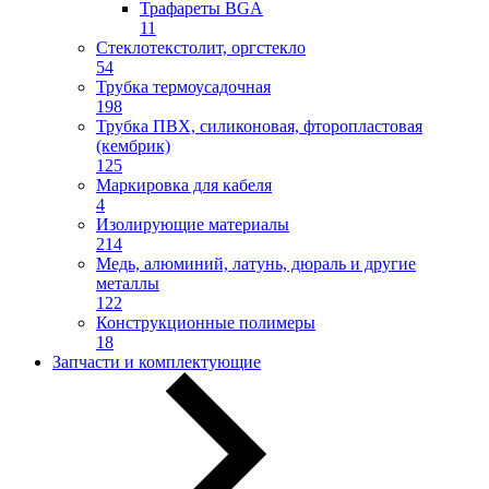
Трафареты BGA
11
Стеклотекстолит, оргстекло
54
Трубка термоусадочная
198
Трубка ПВХ, силиконовая, фторопластовая
(кембрик)
125
Маркировка для кабеля
4
Изолирующие материалы
214
Медь, алюминий, латунь, дюраль и другие
металлы
122
Конструкционные полимеры
18
Запчасти и комплектующие