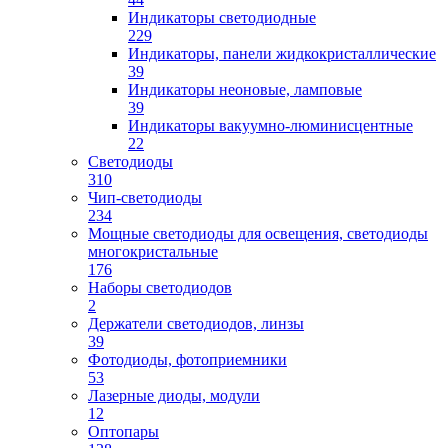
Индикаторы светодиодные
229
Индикаторы, панели жидкокристаллические
39
Индикаторы неоновые, ламповые
39
Индикаторы вакуумно-люминисцентные
22
Светодиоды
310
Чип-светодиоды
234
Мощные светодиоды для освещения, светодиоды
многокристальные
176
Наборы светодиодов
2
Держатели светодиодов, линзы
39
Фотодиоды, фотоприемники
53
Лазерные диоды, модули
12
Оптопары