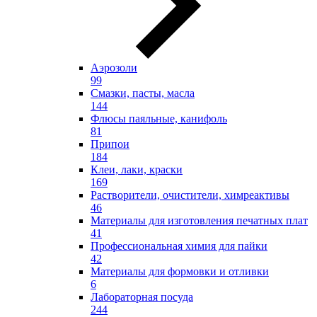
Аэрозоли
99
Смазки, пасты, масла
144
Флюсы паяльные, канифоль
81
Припои
184
Клеи, лаки, краски
169
Растворители, очистители, химреактивы
46
Материалы для изготовления печатных плат
41
Профессиональная химия для пайки
42
Материалы для формовки и отливки
6
Лабораторная посуда
244