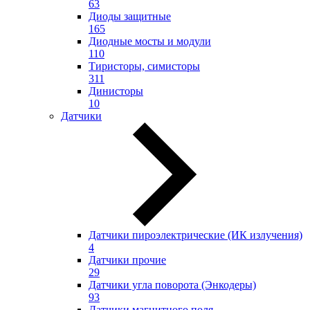
63
Диоды защитные
165
Диодные мосты и модули
110
Тиристоры, симисторы
311
Динисторы
10
Датчики
Датчики пироэлектрические (ИК излучения)
4
Датчики прочие
29
Датчики угла поворота (Энкодеры)
93
Датчики магнитного поля