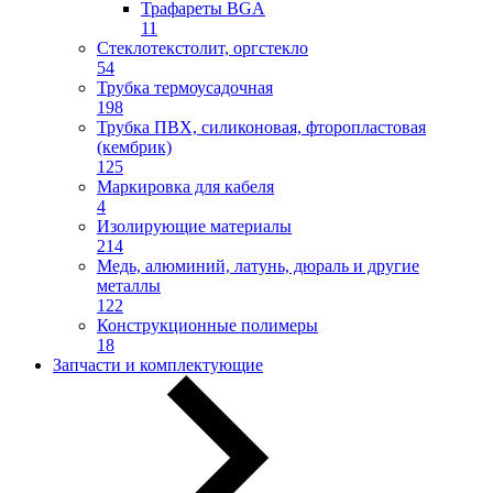
Трафареты BGA
11
Стеклотекстолит, оргстекло
54
Трубка термоусадочная
198
Трубка ПВХ, силиконовая, фторопластовая
(кембрик)
125
Маркировка для кабеля
4
Изолирующие материалы
214
Медь, алюминий, латунь, дюраль и другие
металлы
122
Конструкционные полимеры
18
Запчасти и комплектующие