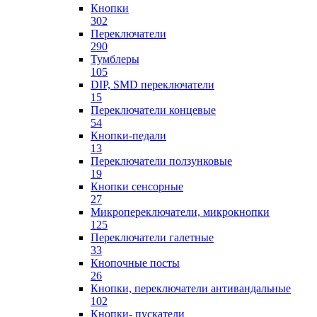
Кнопки
302
Переключатели
290
Тумблеры
105
DIP, SMD переключатели
15
Переключатели концевые
54
Кнопки-педали
13
Переключатели ползунковые
19
Кнопки сенсорные
27
Микропереключатели, микрокнопки
125
Переключатели галетные
33
Кнопочные посты
26
Кнопки, переключатели антивандальные
102
Кнопки- пускатели