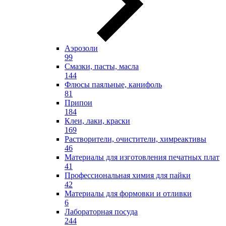
Аэрозоли
99
Смазки, пасты, масла
144
Флюсы паяльные, канифоль
81
Припои
184
Клеи, лаки, краски
169
Растворители, очистители, химреактивы
46
Материалы для изготовления печатных плат
41
Профессиональная химия для пайки
42
Материалы для формовки и отливки
6
Лабораторная посуда
244