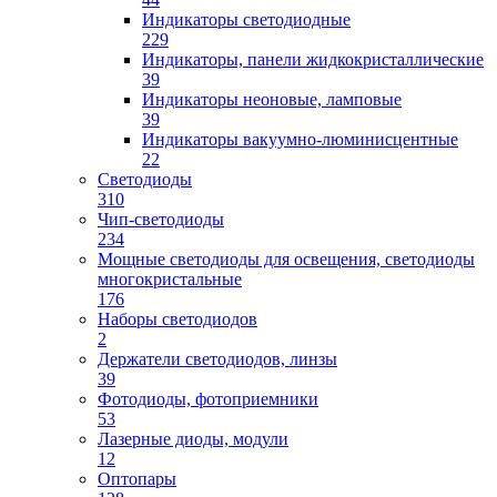
Индикаторы светодиодные
229
Индикаторы, панели жидкокристаллические
39
Индикаторы неоновые, ламповые
39
Индикаторы вакуумно-люминисцентные
22
Светодиоды
310
Чип-светодиоды
234
Мощные светодиоды для освещения, светодиоды
многокристальные
176
Наборы светодиодов
2
Держатели светодиодов, линзы
39
Фотодиоды, фотоприемники
53
Лазерные диоды, модули
12
Оптопары