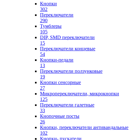
Кнопки
302
Переключатели
290
Тумблеры
105
DIP, SMD переключатели
15
Переключатели концевые
54
Кнопки-педали
13
Переключатели ползунковые
19
Кнопки сенсорные
27
Микропереключатели, микрокнопки
125
Переключатели галетные
33
Кнопочные посты
26
Кнопки, переключатели антивандальные
102
Кнопки- пускатели