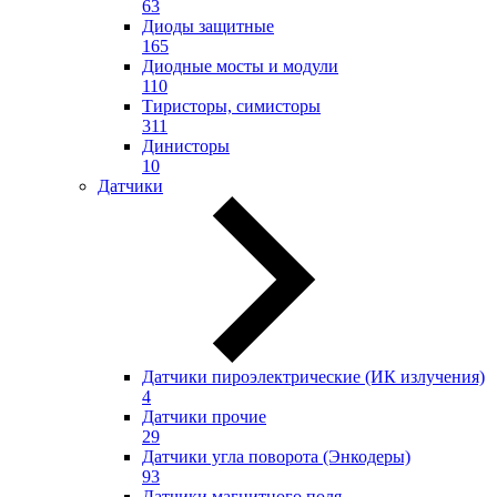
63
Диоды защитные
165
Диодные мосты и модули
110
Тиристоры, симисторы
311
Динисторы
10
Датчики
Датчики пироэлектрические (ИК излучения)
4
Датчики прочие
29
Датчики угла поворота (Энкодеры)
93
Датчики магнитного поля