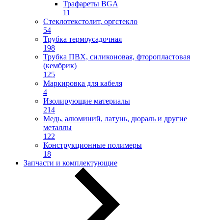
Трафареты BGA
11
Стеклотекстолит, оргстекло
54
Трубка термоусадочная
198
Трубка ПВХ, силиконовая, фторопластовая
(кембрик)
125
Маркировка для кабеля
4
Изолирующие материалы
214
Медь, алюминий, латунь, дюраль и другие
металлы
122
Конструкционные полимеры
18
Запчасти и комплектующие