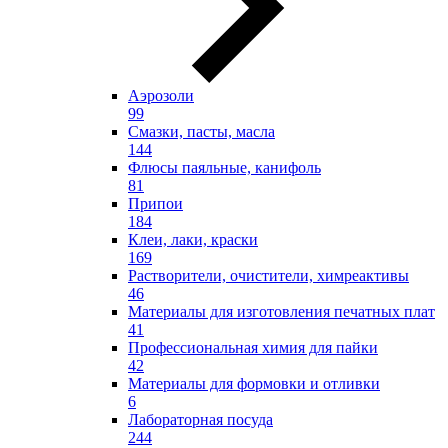
Аэрозоли
99
Смазки, пасты, масла
144
Флюсы паяльные, канифоль
81
Припои
184
Клеи, лаки, краски
169
Растворители, очистители, химреактивы
46
Материалы для изготовления печатных плат
41
Профессиональная химия для пайки
42
Материалы для формовки и отливки
6
Лабораторная посуда
244