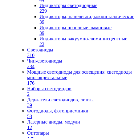
Индикаторы светодиодные
229
Индикаторы, панели жидкокристаллические
39
Индикаторы неоновые, ламповые
39
Индикаторы вакуумно-люминисцентные
22
Светодиоды
310
Чип-светодиоды
234
Мощные светодиоды для освещения, светодиоды
многокристальные
176
Наборы светодиодов
2
Держатели светодиодов, линзы
39
Фотодиоды, фотоприемники
53
Лазерные диоды, модули
12
Оптопары