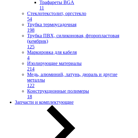
Трафареты BGA
11
Стеклотекстолит, оргстекло
54
Трубка термоусадочная
198
Трубка ПВХ, силиконовая, фторопластовая
(кембрик)
125
Маркировка для кабеля
4
Изолирующие материалы
214
Медь, алюминий, латунь, дюраль и другие
металлы
122
Конструкционные полимеры
18
Запчасти и комплектующие