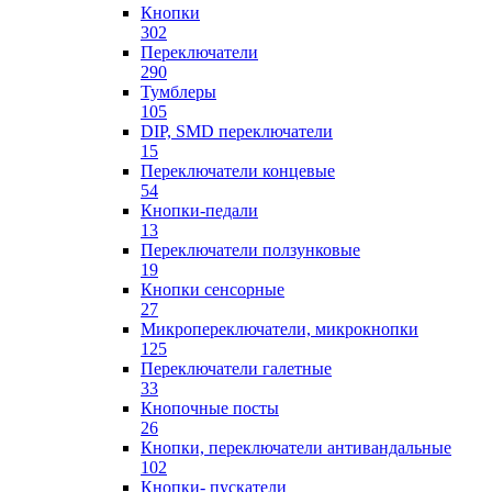
Кнопки
302
Переключатели
290
Тумблеры
105
DIP, SMD переключатели
15
Переключатели концевые
54
Кнопки-педали
13
Переключатели ползунковые
19
Кнопки сенсорные
27
Микропереключатели, микрокнопки
125
Переключатели галетные
33
Кнопочные посты
26
Кнопки, переключатели антивандальные
102
Кнопки- пускатели