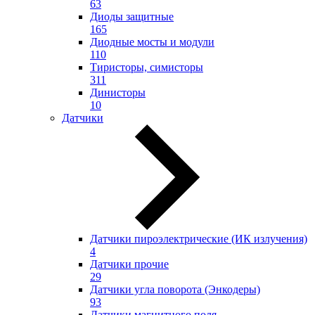
63
Диоды защитные
165
Диодные мосты и модули
110
Тиристоры, симисторы
311
Динисторы
10
Датчики
Датчики пироэлектрические (ИК излучения)
4
Датчики прочие
29
Датчики угла поворота (Энкодеры)
93
Датчики магнитного поля