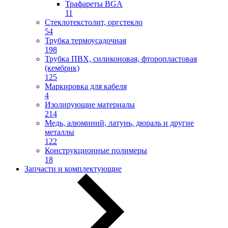
Трафареты BGA
11
Стеклотекстолит, оргстекло
54
Трубка термоусадочная
198
Трубка ПВХ, силиконовая, фторопластовая
(кембрик)
125
Маркировка для кабеля
4
Изолирующие материалы
214
Медь, алюминий, латунь, дюраль и другие
металлы
122
Конструкционные полимеры
18
Запчасти и комплектующие