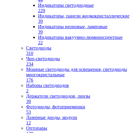
Индикаторы светодиодные
229
Индикаторы, панели жидкокристаллические
39
Индикаторы неоновые, ламповые
39
Индикаторы вакуумно-люминисцентные
22
Светодиоды
310
Чип-светодиоды
234
Мощные светодиоды для освещения, светодиоды
многокристальные
176
Наборы светодиодов
2
Держатели светодиодов, линзы
39
Фотодиоды, фотоприемники
53
Лазерные диоды, модули
12
Оптопары