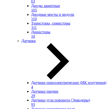
63
Диоды защитные
165
Диодные мосты и модули
110
Тиристоры, симисторы
311
Динисторы
10
Датчики
Датчики пироэлектрические (ИК излучения)
4
Датчики прочие
29
Датчики угла поворота (Энкодеры)
93
Датчики магнитного поля