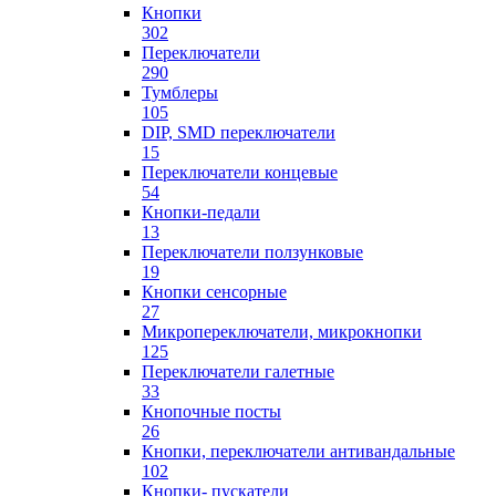
Кнопки
302
Переключатели
290
Тумблеры
105
DIP, SMD переключатели
15
Переключатели концевые
54
Кнопки-педали
13
Переключатели ползунковые
19
Кнопки сенсорные
27
Микропереключатели, микрокнопки
125
Переключатели галетные
33
Кнопочные посты
26
Кнопки, переключатели антивандальные
102
Кнопки- пускатели