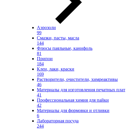
Аэрозоли
99
Смазки, пасты, масла
144
Флюсы паяльные, канифоль
81
Припои
184
Клеи, лаки, краски
169
Растворители, очистители, химреактивы
46
Материалы для изготовления печатных плат
41
Профессиональная химия для пайки
42
Материалы для формовки и отливки
6
Лабораторная посуда
244