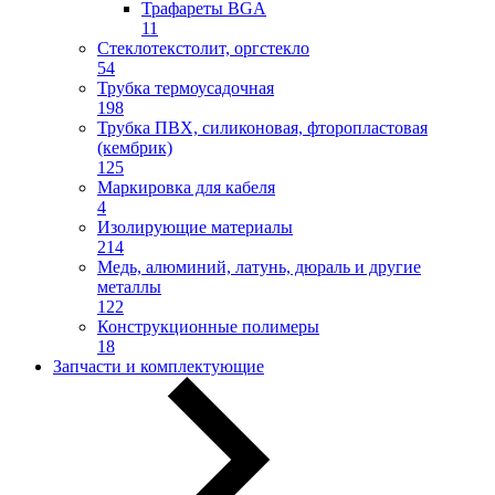
Трафареты BGA
11
Стеклотекстолит, оргстекло
54
Трубка термоусадочная
198
Трубка ПВХ, силиконовая, фторопластовая
(кембрик)
125
Маркировка для кабеля
4
Изолирующие материалы
214
Медь, алюминий, латунь, дюраль и другие
металлы
122
Конструкционные полимеры
18
Запчасти и комплектующие