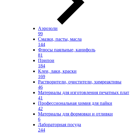
Аэрозоли
99
Смазки, пасты, масла
144
Флюсы паяльные, канифоль
81
Припои
184
Клеи, лаки, краски
169
Растворители, очистители, химреактивы
46
Материалы для изготовления печатных плат
41
Профессиональная химия для пайки
42
Материалы для формовки и отливки
6
Лабораторная посуда
244