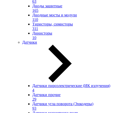
63
Диоды защитные
165
Диодные мосты и модули
110
Тиристоры, симисторы
311
Динисторы
10
Датчики
Датчики пироэлектрические (ИК излучения)
4
Датчики прочие
29
Датчики угла поворота (Энкодеры)
93
Датчики магнитного поля