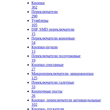
Кнопки
302
Переключатели
290
Тумблеры
105
DIP, SMD переключатели
15
Переключатели концевые
54
Кнопки-педали
13
Переключатели ползунковые
19
Кнопки сенсорные
27
Микропереключатели, микрокнопки
125
Переключатели галетные
33
Кнопочные посты
26
Кнопки, переключатели антивандальные
102
Кнопки- пускатели