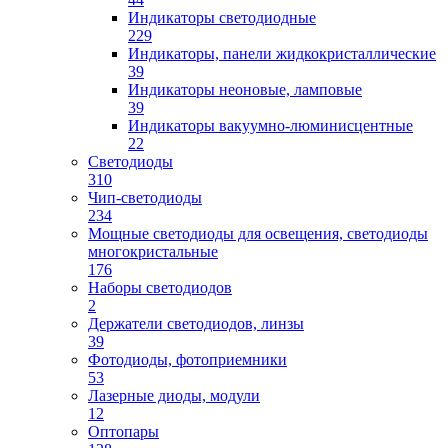
Индикаторы светодиодные
229
Индикаторы, панели жидкокристаллические
39
Индикаторы неоновые, ламповые
39
Индикаторы вакуумно-люминисцентные
22
Светодиоды
310
Чип-светодиоды
234
Мощные светодиоды для освещения, светодиоды
многокристальные
176
Наборы светодиодов
2
Держатели светодиодов, линзы
39
Фотодиоды, фотоприемники
53
Лазерные диоды, модули
12
Оптопары