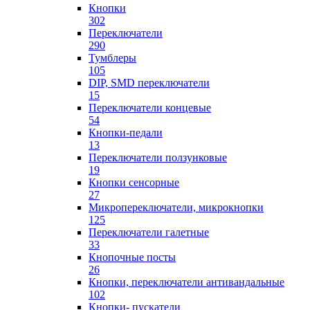
Кнопки
302
Переключатели
290
Тумблеры
105
DIP, SMD переключатели
15
Переключатели концевые
54
Кнопки-педали
13
Переключатели ползунковые
19
Кнопки сенсорные
27
Микропереключатели, микрокнопки
125
Переключатели галетные
33
Кнопочные посты
26
Кнопки, переключатели антивандальные
102
Кнопки- пускатели