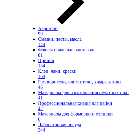
Аэрозоли
99
Смазки, пасты, масла
144
Флюсы паяльные, канифоль
81
Припои
184
Клеи, лаки, краски
169
Растворители, очистители, химреактивы
46
Материалы для изготовления печатных плат
41
Профессиональная химия для пайки
42
Материалы для формовки и отливки
6
Лабораторная посуда
244