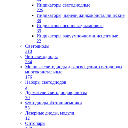
Индикаторы светодиодные
229
Индикаторы, панели жидкокристаллические
39
Индикаторы неоновые, ламповые
39
Индикаторы вакуумно-люминисцентные
22
Светодиоды
310
Чип-светодиоды
234
Мощные светодиоды для освещения, светодиоды
многокристальные
176
Наборы светодиодов
2
Держатели светодиодов, линзы
39
Фотодиоды, фотоприемники
53
Лазерные диоды, модули
12
Оптопары