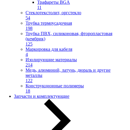
Трафареты BGA
11
Стеклотекстолит, оргстекло
54
Трубка термоусадочная
198
Трубка ПВХ, силиконовая, фторопластовая
(кембрик)
125
Маркировка для кабеля
4
Изолирующие материалы
214
Медь, алюминий, латунь, дюраль и другие
металлы
122
Конструкционные полимеры
18
Запчасти и комплектующие