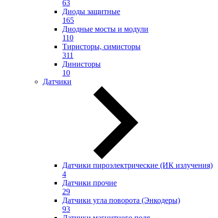
63
Диоды защитные
165
Диодные мосты и модули
110
Тиристоры, симисторы
311
Динисторы
10
Датчики
Датчики пироэлектрические (ИК излучения)
4
Датчики прочие
29
Датчики угла поворота (Энкодеры)
93
Датчики магнитного поля