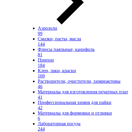
Аэрозоли
99
Смазки, пасты, масла
144
Флюсы паяльные, канифоль
81
Припои
184
Клеи, лаки, краски
169
Растворители, очистители, химреактивы
46
Материалы для изготовления печатных плат
41
Профессиональная химия для пайки
42
Материалы для формовки и отливки
6
Лабораторная посуда
244