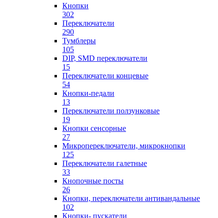
Кнопки
302
Переключатели
290
Тумблеры
105
DIP, SMD переключатели
15
Переключатели концевые
54
Кнопки-педали
13
Переключатели ползунковые
19
Кнопки сенсорные
27
Микропереключатели, микрокнопки
125
Переключатели галетные
33
Кнопочные посты
26
Кнопки, переключатели антивандальные
102
Кнопки- пускатели