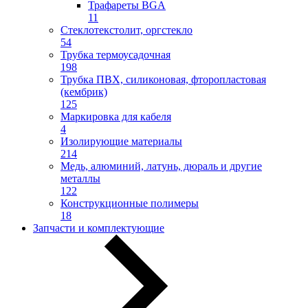
Трафареты BGA
11
Стеклотекстолит, оргстекло
54
Трубка термоусадочная
198
Трубка ПВХ, силиконовая, фторопластовая
(кембрик)
125
Маркировка для кабеля
4
Изолирующие материалы
214
Медь, алюминий, латунь, дюраль и другие
металлы
122
Конструкционные полимеры
18
Запчасти и комплектующие