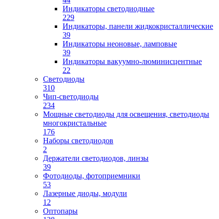
Индикаторы светодиодные
229
Индикаторы, панели жидкокристаллические
39
Индикаторы неоновые, ламповые
39
Индикаторы вакуумно-люминисцентные
22
Светодиоды
310
Чип-светодиоды
234
Мощные светодиоды для освещения, светодиоды
многокристальные
176
Наборы светодиодов
2
Держатели светодиодов, линзы
39
Фотодиоды, фотоприемники
53
Лазерные диоды, модули
12
Оптопары