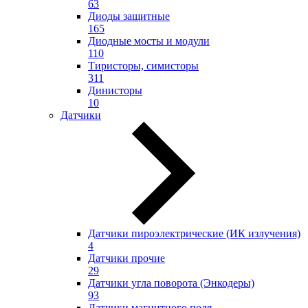
63
Диоды защитные
165
Диодные мосты и модули
110
Тиристоры, симисторы
311
Динисторы
10
Датчики
Датчики пироэлектрические (ИК излучения)
4
Датчики прочие
29
Датчики угла поворота (Энкодеры)
93
Датчики магнитного поля