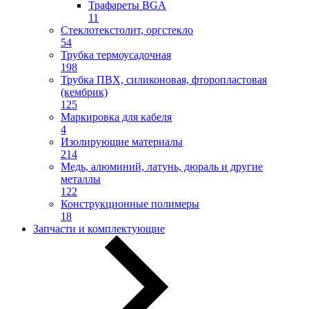
Трафареты BGA
11
Стеклотекстолит, оргстекло
54
Трубка термоусадочная
198
Трубка ПВХ, силиконовая, фторопластовая
(кембрик)
125
Маркировка для кабеля
4
Изолирующие материалы
214
Медь, алюминий, латунь, дюраль и другие
металлы
122
Конструкционные полимеры
18
Запчасти и комплектующие