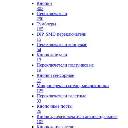
Кнопки
302
Переключатели
290
Тумблеры
105
DIP, SMD переключатели
15
Переключатели концевые
54
Кнопки-педали
13
Переключатели ползунковые
19
Кнопки сенсорные
27
Микропереключатели, микрокнопки
125
Переключатели галетные
33
Кнопочные посты
26
Кнопки, переключатели антивандальные
102
Кнопки- пускатели