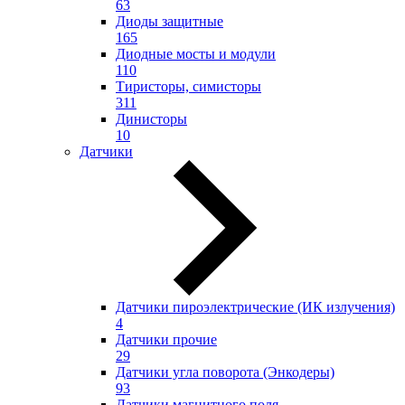
63
Диоды защитные
165
Диодные мосты и модули
110
Тиристоры, симисторы
311
Динисторы
10
Датчики
Датчики пироэлектрические (ИК излучения)
4
Датчики прочие
29
Датчики угла поворота (Энкодеры)
93
Датчики магнитного поля