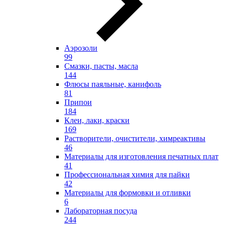
Аэрозоли
99
Смазки, пасты, масла
144
Флюсы паяльные, канифоль
81
Припои
184
Клеи, лаки, краски
169
Растворители, очистители, химреактивы
46
Материалы для изготовления печатных плат
41
Профессиональная химия для пайки
42
Материалы для формовки и отливки
6
Лабораторная посуда
244