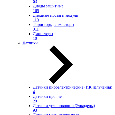
63
Диоды защитные
165
Диодные мосты и модули
110
Тиристоры, симисторы
311
Динисторы
10
Датчики
Датчики пироэлектрические (ИК излучения)
4
Датчики прочие
29
Датчики угла поворота (Энкодеры)
93
Датчики магнитного поля