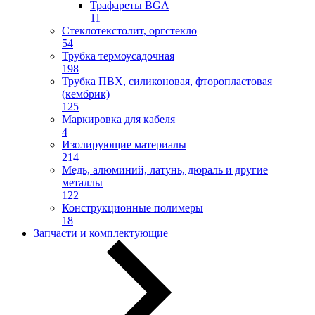
Трафареты BGA
11
Стеклотекстолит, оргстекло
54
Трубка термоусадочная
198
Трубка ПВХ, силиконовая, фторопластовая
(кембрик)
125
Маркировка для кабеля
4
Изолирующие материалы
214
Медь, алюминий, латунь, дюраль и другие
металлы
122
Конструкционные полимеры
18
Запчасти и комплектующие