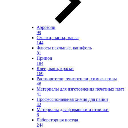
Аэрозоли
99
Смазки, пасты, масла
144
Флюсы паяльные, канифоль
81
Припои
184
Клеи, лаки, краски
169
Растворители, очистители, химреактивы
46
Материалы для изготовления печатных плат
41
Профессиональная химия для пайки
42
Материалы для формовки и отливки
6
Лабораторная посуда
244