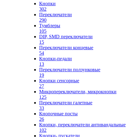
Кнопки
302
Переключатели
290
Тумблеры
105
DIP, SMD переключатели
15
Переключатели концевые
54
Кнопки-педали
13
Переключатели ползунковые
19
Кнопки сенсорные
27
Микропереключатели, микрокнопки
125
Переключатели галетные
33
Кнопочные посты
26
Кнопки, переключатели антивандальные
102
Кнопки- пускатели