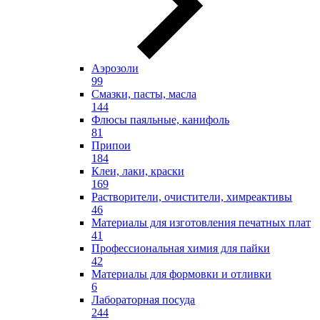
Аэрозоли
99
Смазки, пасты, масла
144
Флюсы паяльные, канифоль
81
Припои
184
Клеи, лаки, краски
169
Растворители, очистители, химреактивы
46
Материалы для изготовления печатных плат
41
Профессиональная химия для пайки
42
Материалы для формовки и отливки
6
Лабораторная посуда
244