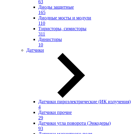
63
Диоды защитные
165
Диодные мосты и модули
110
Тиристоры, симисторы
311
Динисторы
10
Датчики
Датчики пироэлектрические (ИК излучения)
4
Датчики прочие
29
Датчики угла поворота (Энкодеры)
93
Датчики магнитного поля