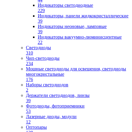
Индикаторы светодиодные
229
Индикаторы, панели жидкокристаллические
39
Индикаторы неоновые, ламповые
39
Индикаторы вакуумно-люминисцентные
22
Светодиоды
310
Чип-светодиоды
234
Мощные светодиоды для освещения, светодиоды
многокристальные
176
Наборы светодиодов
2
Держатели светодиодов, линзы
39
Фотодиоды, фотоприемники
53
Лазерные диоды, модули
12
Оптопары