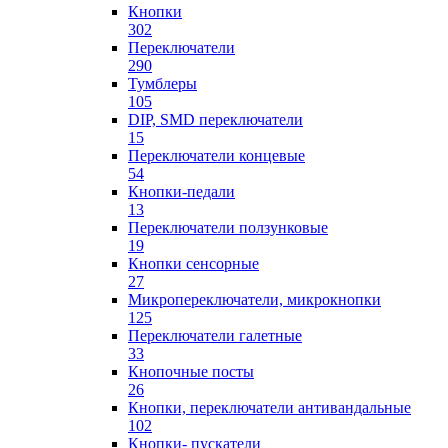
Кнопки
302
Переключатели
290
Тумблеры
105
DIP, SMD переключатели
15
Переключатели концевые
54
Кнопки-педали
13
Переключатели ползунковые
19
Кнопки сенсорные
27
Микропереключатели, микрокнопки
125
Переключатели галетные
33
Кнопочные посты
26
Кнопки, переключатели антивандальные
102
Кнопки- пускатели