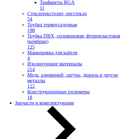
Трафареты BGA
11
Стеклотекстолит, оргстекло
54
Трубка термоусадочная
198
Трубка ПВХ, силиконовая, фторопластовая
(кембрик)
125
Маркировка для кабеля
4
Изолирующие материалы
214
Медь, алюминий, латунь, дюраль и другие
металлы
122
Конструкционные полимеры
18
Запчасти и комплектующие