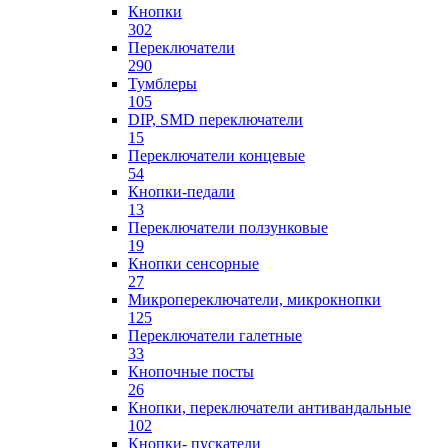
Кнопки
302
Переключатели
290
Тумблеры
105
DIP, SMD переключатели
15
Переключатели концевые
54
Кнопки-педали
13
Переключатели ползунковые
19
Кнопки сенсорные
27
Микропереключатели, микрокнопки
125
Переключатели галетные
33
Кнопочные посты
26
Кнопки, переключатели антивандальные
102
Кнопки- пускатели