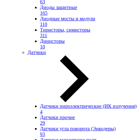
63
Диоды защитные
165
Диодные мосты и модули
110
Тиристоры, симисторы
311
Динисторы
10
Датчики
Датчики пироэлектрические (ИК излучения)
4
Датчики прочие
29
Датчики угла поворота (Энкодеры)
93
Датчики магнитного поля