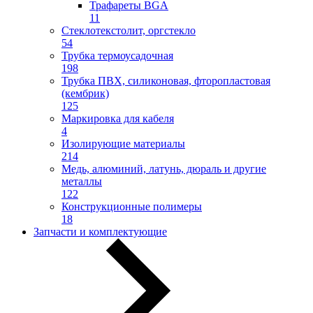
Трафареты BGA
11
Стеклотекстолит, оргстекло
54
Трубка термоусадочная
198
Трубка ПВХ, силиконовая, фторопластовая
(кембрик)
125
Маркировка для кабеля
4
Изолирующие материалы
214
Медь, алюминий, латунь, дюраль и другие
металлы
122
Конструкционные полимеры
18
Запчасти и комплектующие