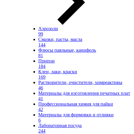
Аэрозоли
99
Смазки, пасты, масла
144
Флюсы паяльные, канифоль
81
Припои
184
Клеи, лаки, краски
169
Растворители, очистители, химреактивы
46
Материалы для изготовления печатных плат
41
Профессиональная химия для пайки
42
Материалы для формовки и отливки
6
Лабораторная посуда
244