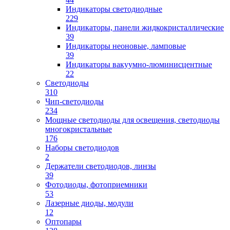
Индикаторы светодиодные
229
Индикаторы, панели жидкокристаллические
39
Индикаторы неоновые, ламповые
39
Индикаторы вакуумно-люминисцентные
22
Светодиоды
310
Чип-светодиоды
234
Мощные светодиоды для освещения, светодиоды
многокристальные
176
Наборы светодиодов
2
Держатели светодиодов, линзы
39
Фотодиоды, фотоприемники
53
Лазерные диоды, модули
12
Оптопары