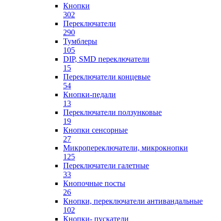
Кнопки
302
Переключатели
290
Тумблеры
105
DIP, SMD переключатели
15
Переключатели концевые
54
Кнопки-педали
13
Переключатели ползунковые
19
Кнопки сенсорные
27
Микропереключатели, микрокнопки
125
Переключатели галетные
33
Кнопочные посты
26
Кнопки, переключатели антивандальные
102
Кнопки- пускатели