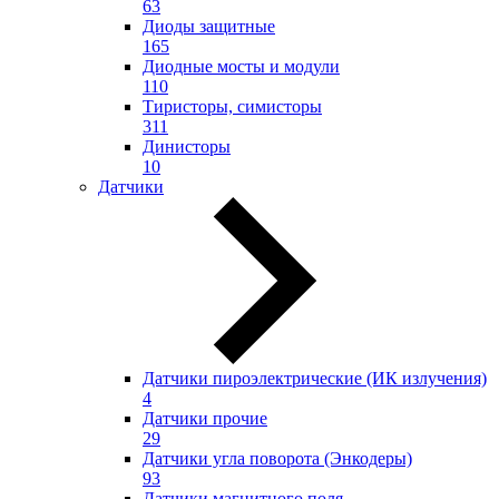
63
Диоды защитные
165
Диодные мосты и модули
110
Тиристоры, симисторы
311
Динисторы
10
Датчики
Датчики пироэлектрические (ИК излучения)
4
Датчики прочие
29
Датчики угла поворота (Энкодеры)
93
Датчики магнитного поля