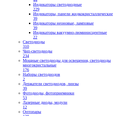
Индикаторы светодиодные
229
Индикаторы, панели жидкокристаллические
39
Индикаторы неоновые, ламповые
39
Индикаторы вакуумно-люминисцентные
22
Светодиоды
310
Чип-светодиоды
234
Мощные светодиоды для освещения, светодиоды
многокристальные
176
Наборы светодиодов
2
Держатели светодиодов, линзы
39
Фотодиоды, фотоприемники
53
Лазерные диоды, модули
12
Оптопары