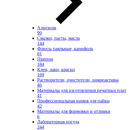
Аэрозоли
99
Смазки, пасты, масла
144
Флюсы паяльные, канифоль
81
Припои
184
Клеи, лаки, краски
169
Растворители, очистители, химреактивы
46
Материалы для изготовления печатных плат
41
Профессиональная химия для пайки
42
Материалы для формовки и отливки
6
Лабораторная посуда
244