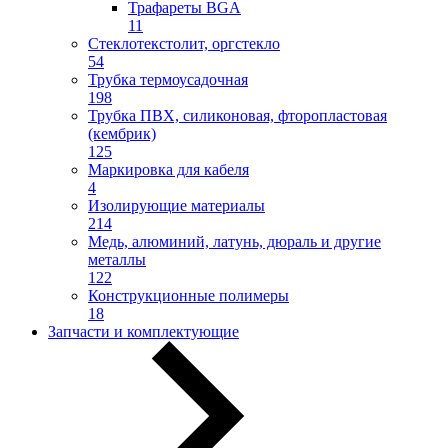
Трафареты BGA
11
Стеклотекстолит, оргстекло
54
Трубка термоусадочная
198
Трубка ПВХ, силиконовая, фторопластовая
(кембрик)
125
Маркировка для кабеля
4
Изолирующие материалы
214
Медь, алюминий, латунь, дюраль и другие
металлы
122
Конструкционные полимеры
18
Запчасти и комплектующие