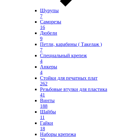
Шурупы
7
Саморезы
16
Дюбели
9
Петли, карабины ( Такелаж )
7
Специальный крепеж
4
Анкеры
4
Стойки для печатных плат
262
Резьбовые втулки для пластика
41
Винты
188
Шайбы
11
Гайки
18
Наборы крепежа
20