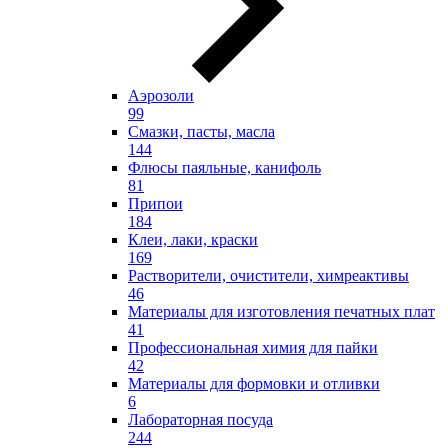
Аэрозоли
99
Смазки, пасты, масла
144
Флюсы паяльные, канифоль
81
Припои
184
Клеи, лаки, краски
169
Растворители, очистители, химреактивы
46
Материалы для изготовления печатных плат
41
Профессиональная химия для пайки
42
Материалы для формовки и отливки
6
Лабораторная посуда
244