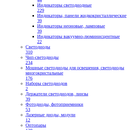
Индикаторы светодиодные
229
Индикаторы, панели жидкокристаллические
39
Индикаторы неоновые, ламповые
39
Индикаторы вакуумно-люминисцентные
22
Светодиоды
310
Чип-светодиоды
234
Мощные светодиоды для освещения, светодиоды
многокристальные
176
Наборы светодиодов
2
Держатели светодиодов, линзы
39
Фотодиоды, фотоприемники
53
Лазерные диоды, модули
12
Оптопары