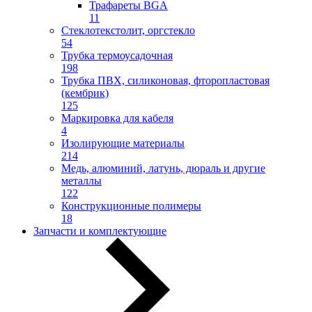
Трафареты BGA
11
Стеклотекстолит, оргстекло
54
Трубка термоусадочная
198
Трубка ПВХ, силиконовая, фторопластовая
(кембрик)
125
Маркировка для кабеля
4
Изолирующие материалы
214
Медь, алюминий, латунь, дюраль и другие
металлы
122
Конструкционные полимеры
18
Запчасти и комплектующие