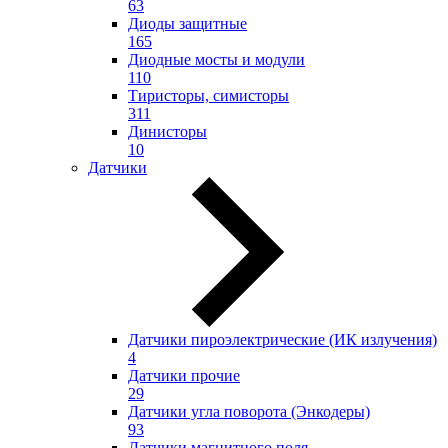
63
Диоды защитные
165
Диодные мосты и модули
110
Тиристоры, симисторы
311
Динисторы
10
Датчики
Датчики пироэлектрические (ИК излучения)
4
Датчики прочие
29
Датчики угла поворота (Энкодеры)
93
Датчики магнитного поля