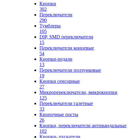
Кнопки
302
Переключатели
290
Тумблеры
105
DIP, SMD переключатели
15
Переключатели концевые
54
Кнопки-педали
13
Переключатели ползунковые
19
Кнопки сенсорные
27
Микропереключатели, микрокнопки
125
Переключатели галетные
33
Кнопочные посты
26
Кнопки, переключатели антивандальные
102
Кнопки- пускатели