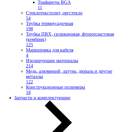
Трафареты BGA
11
Стеклотекстолит, оргстекло
54
Трубка термоусадочная
198
Трубка ПВХ, силиконовая, фторопластовая
(кембрик)
125
Маркировка для кабеля
4
Изолирующие материалы
214
Медь, алюминий, латунь, дюраль и другие
металлы
122
Конструкционные полимеры
18
Запчасти и комплектующие