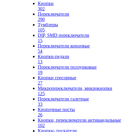
Кнопки
302
Переключатели
290
Тумблеры
105
DIP, SMD переключатели
15
Переключатели концевые
54
Кнопки-педали
13
Переключатели ползунковые
19
Кнопки сенсорные
27
Микропереключатели, микрокнопки
125
Переключатели галетные
33
Кнопочные посты
26
Кнопки, переключатели антивандальные
102
Кнопки- пускатели