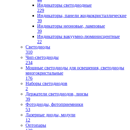
Индикаторы светодиодные
229
Индикаторы, панели жидкокристаллические
39
Индикаторы неоновые, ламповые
39
Индикаторы вакуумно-люминисцентные
22
Светодиоды
310
Чип-светодиоды
234
Мощные светодиоды для освещения, светодиоды
многокристальные
176
Наборы светодиодов
2
Держатели светодиодов, линзы
39
Фотодиоды, фотоприемники
53
Лазерные диоды, модули
12
Оптопары