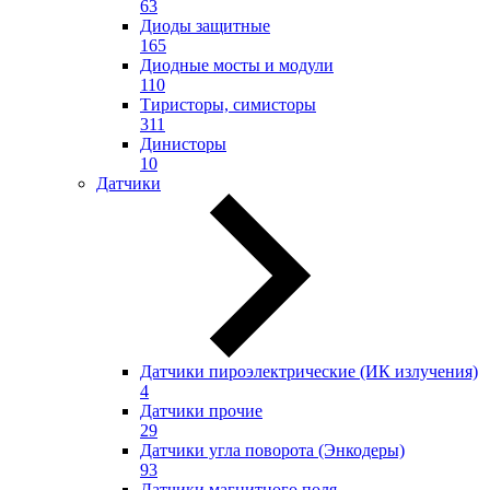
63
Диоды защитные
165
Диодные мосты и модули
110
Тиристоры, симисторы
311
Динисторы
10
Датчики
Датчики пироэлектрические (ИК излучения)
4
Датчики прочие
29
Датчики угла поворота (Энкодеры)
93
Датчики магнитного поля