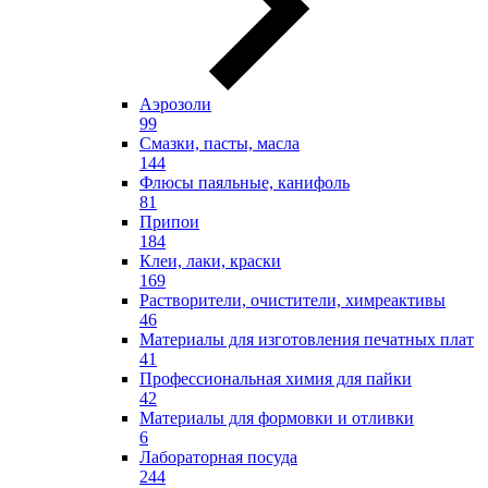
Аэрозоли
99
Смазки, пасты, масла
144
Флюсы паяльные, канифоль
81
Припои
184
Клеи, лаки, краски
169
Растворители, очистители, химреактивы
46
Материалы для изготовления печатных плат
41
Профессиональная химия для пайки
42
Материалы для формовки и отливки
6
Лабораторная посуда
244