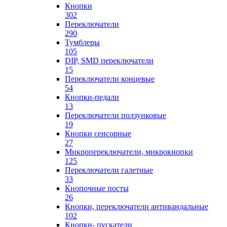
Кнопки
302
Переключатели
290
Тумблеры
105
DIP, SMD переключатели
15
Переключатели концевые
54
Кнопки-педали
13
Переключатели ползунковые
19
Кнопки сенсорные
27
Микропереключатели, микрокнопки
125
Переключатели галетные
33
Кнопочные посты
26
Кнопки, переключатели антивандальные
102
Кнопки- пускатели