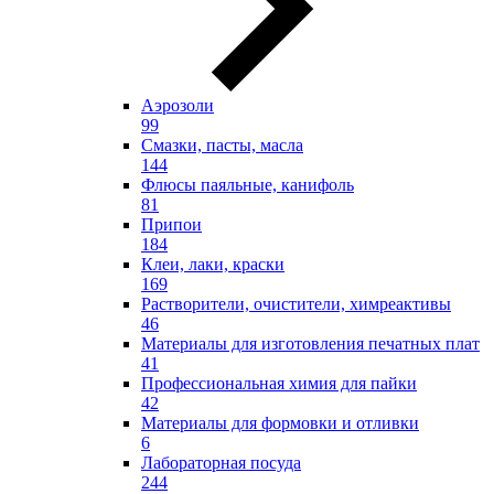
Аэрозоли
99
Смазки, пасты, масла
144
Флюсы паяльные, канифоль
81
Припои
184
Клеи, лаки, краски
169
Растворители, очистители, химреактивы
46
Материалы для изготовления печатных плат
41
Профессиональная химия для пайки
42
Материалы для формовки и отливки
6
Лабораторная посуда
244