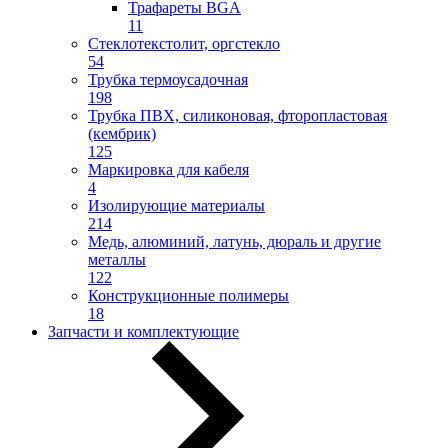
Трафареты BGA
11
Стеклотекстолит, оргстекло
54
Трубка термоусадочная
198
Трубка ПВХ, силиконовая, фторопластовая
(кембрик)
125
Маркировка для кабеля
4
Изолирующие материалы
214
Медь, алюминий, латунь, дюраль и другие
металлы
122
Конструкционные полимеры
18
Запчасти и комплектующие