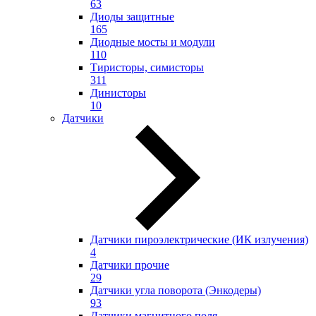
63
Диоды защитные
165
Диодные мосты и модули
110
Тиристоры, симисторы
311
Динисторы
10
Датчики
Датчики пироэлектрические (ИК излучения)
4
Датчики прочие
29
Датчики угла поворота (Энкодеры)
93
Датчики магнитного поля