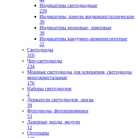
Индикаторы светодиодные
229
Индикаторы, панели жидкокристаллические
39
Индикаторы неоновые, ламповые
39
Индикаторы вакуумно-люминисцентные
22
Светодиоды
310
Чип-светодиоды
234
Мощные светодиоды для освещения, светодиоды
многокристальные
176
Наборы светодиодов
2
Держатели светодиодов, линзы
39
Фотодиоды, фотоприемники
53
Лазерные диоды, модули
12
Оптопары