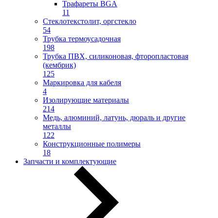
Трафареты BGA
11
Стеклотекстолит, оргстекло
54
Трубка термоусадочная
198
Трубка ПВХ, силиконовая, фторопластовая
(кембрик)
125
Маркировка для кабеля
4
Изолирующие материалы
214
Медь, алюминий, латунь, дюраль и другие
металлы
122
Конструкционные полимеры
18
Запчасти и комплектующие