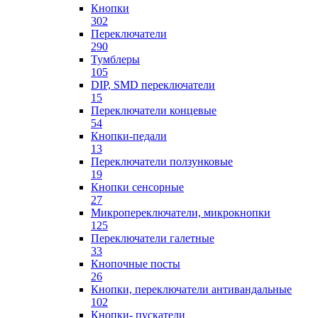
Кнопки
302
Переключатели
290
Тумблеры
105
DIP, SMD переключатели
15
Переключатели концевые
54
Кнопки-педали
13
Переключатели ползунковые
19
Кнопки сенсорные
27
Микропереключатели, микрокнопки
125
Переключатели галетные
33
Кнопочные посты
26
Кнопки, переключатели антивандальные
102
Кнопки- пускатели