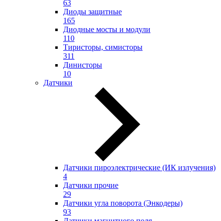
63
Диоды защитные
165
Диодные мосты и модули
110
Тиристоры, симисторы
311
Динисторы
10
Датчики
Датчики пироэлектрические (ИК излучения)
4
Датчики прочие
29
Датчики угла поворота (Энкодеры)
93
Датчики магнитного поля