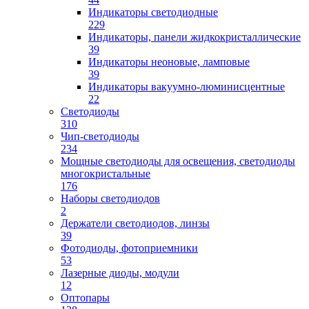
Индикаторы светодиодные
229
Индикаторы, панели жидкокристаллические
39
Индикаторы неоновые, ламповые
39
Индикаторы вакуумно-люминисцентные
22
Светодиоды
310
Чип-светодиоды
234
Мощные светодиоды для освещения, светодиоды
многокристальные
176
Наборы светодиодов
2
Держатели светодиодов, линзы
39
Фотодиоды, фотоприемники
53
Лазерные диоды, модули
12
Оптопары