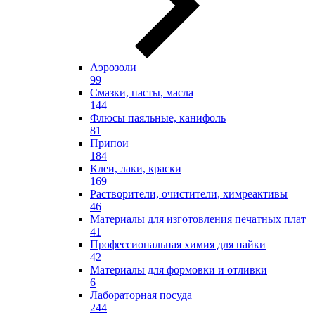
Аэрозоли
99
Смазки, пасты, масла
144
Флюсы паяльные, канифоль
81
Припои
184
Клеи, лаки, краски
169
Растворители, очистители, химреактивы
46
Материалы для изготовления печатных плат
41
Профессиональная химия для пайки
42
Материалы для формовки и отливки
6
Лабораторная посуда
244