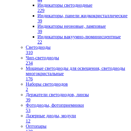
Индикаторы светодиодные
229
Индикаторы, панели жидкокристаллические
39
Индикаторы неоновые, ламповые
39
Индикаторы вакуумно-люминисцентные
22
Светодиоды
310
Чип-светодиоды
234
Мощные светодиоды для освещения, светодиоды
многокристальные
176
Наборы светодиодов
2
Держатели светодиодов, линзы
39
Фотодиоды, фотоприемники
53
Лазерные диоды, модули
12
Оптопары