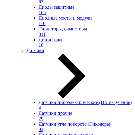
63
Диоды защитные
165
Диодные мосты и модули
110
Тиристоры, симисторы
311
Динисторы
10
Датчики
Датчики пироэлектрические (ИК излучения)
4
Датчики прочие
29
Датчики угла поворота (Энкодеры)
93
Датчики магнитного поля