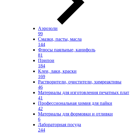
Аэрозоли
99
Смазки, пасты, масла
144
Флюсы паяльные, канифоль
81
Припои
184
Клеи, лаки, краски
169
Растворители, очистители, химреактивы
46
Материалы для изготовления печатных плат
41
Профессиональная химия для пайки
42
Материалы для формовки и отливки
6
Лабораторная посуда
244