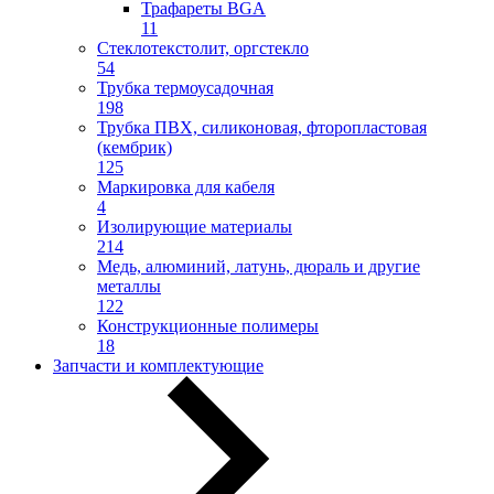
Трафареты BGA
11
Стеклотекстолит, оргстекло
54
Трубка термоусадочная
198
Трубка ПВХ, силиконовая, фторопластовая
(кембрик)
125
Маркировка для кабеля
4
Изолирующие материалы
214
Медь, алюминий, латунь, дюраль и другие
металлы
122
Конструкционные полимеры
18
Запчасти и комплектующие