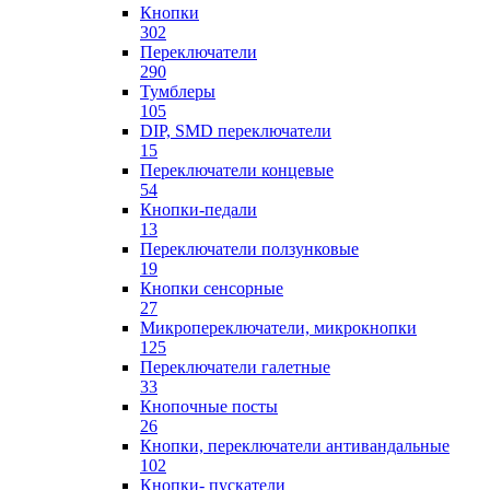
Кнопки
302
Переключатели
290
Тумблеры
105
DIP, SMD переключатели
15
Переключатели концевые
54
Кнопки-педали
13
Переключатели ползунковые
19
Кнопки сенсорные
27
Микропереключатели, микрокнопки
125
Переключатели галетные
33
Кнопочные посты
26
Кнопки, переключатели антивандальные
102
Кнопки- пускатели