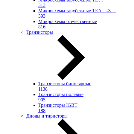
313
Микросхемы зарубежные TEA…-Z…
393
Микросхемы отечественные
816
Транзисторы
Транзисторы биполярные
1138
Транзисторы полевые
905
Транзисторы IGBT
188
Диоды и тиристоры