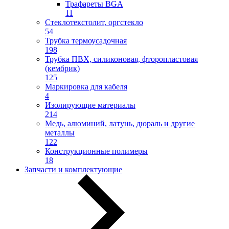
Трафареты BGA
11
Стеклотекстолит, оргстекло
54
Трубка термоусадочная
198
Трубка ПВХ, силиконовая, фторопластовая
(кембрик)
125
Маркировка для кабеля
4
Изолирующие материалы
214
Медь, алюминий, латунь, дюраль и другие
металлы
122
Конструкционные полимеры
18
Запчасти и комплектующие