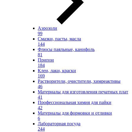
Аэрозоли
99
Смазки, пасты, масла
144
Флюсы паяльные, канифоль
81
Припои
184
Клеи, лаки, краски
169
Растворители, очистители, химреактивы
46
Материалы для изготовления печатных плат
41
Профессиональная химия для пайки
42
Материалы для формовки и отливки
6
Лабораторная посуда
244