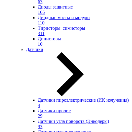
63
Диоды защитные
165
Диодные мосты и модули
110
Тиристоры, симисторы
311
Динисторы
10
Датчики
Датчики пироэлектрические (ИК излучения)
4
Датчики прочие
29
Датчики угла поворота (Энкодеры)
93
Датчики магнитного поля