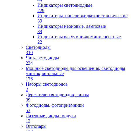
Индикаторы светодиодные
229
Индикаторы, панели жидкокристаллические
39
Индикаторы неоновые, ламповые
39
Индикаторы вакуумно-люминисцентные
22
Светодиоды
310
Чип-светодиоды
234
Мощные светодиоды для освещения, светодиоды
многокристальные
176
Наборы светодиодов
2
Держатели светодиодов, линзы
39
Фотодиоды, фотоприемники
53
Лазерные диоды, модули
12
Оптопары