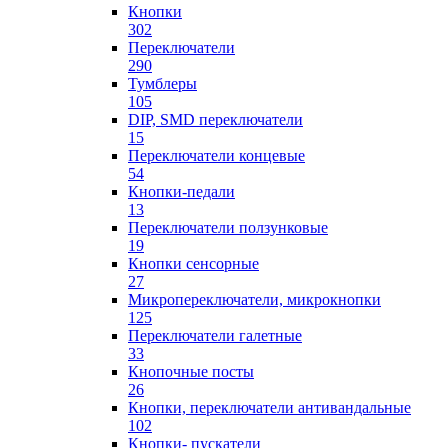
Кнопки
302
Переключатели
290
Тумблеры
105
DIP, SMD переключатели
15
Переключатели концевые
54
Кнопки-педали
13
Переключатели ползунковые
19
Кнопки сенсорные
27
Микропереключатели, микрокнопки
125
Переключатели галетные
33
Кнопочные посты
26
Кнопки, переключатели антивандальные
102
Кнопки- пускатели