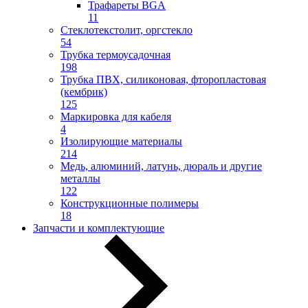
Трафареты BGA
11
Стеклотекстолит, оргстекло
54
Трубка термоусадочная
198
Трубка ПВХ, силиконовая, фторопластовая
(кембрик)
125
Маркировка для кабеля
4
Изолирующие материалы
214
Медь, алюминий, латунь, дюраль и другие
металлы
122
Конструкционные полимеры
18
Запчасти и комплектующие