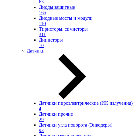
63
Диоды защитные
165
Диодные мосты и модули
110
Тиристоры, симисторы
311
Динисторы
10
Датчики
Датчики пироэлектрические (ИК излучения)
4
Датчики прочие
29
Датчики угла поворота (Энкодеры)
93
Датчики магнитного поля