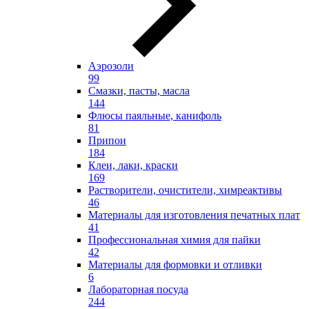
Аэрозоли
99
Смазки, пасты, масла
144
Флюсы паяльные, канифоль
81
Припои
184
Клеи, лаки, краски
169
Растворители, очистители, химреактивы
46
Материалы для изготовления печатных плат
41
Профессиональная химия для пайки
42
Материалы для формовки и отливки
6
Лабораторная посуда
244