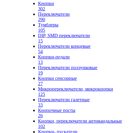
Кнопки
302
Переключатели
290
Тумблеры
105
DIP, SMD переключатели
15
Переключатели концевые
54
Кнопки-педали
13
Переключатели ползунковые
19
Кнопки сенсорные
27
Микропереключатели, микрокнопки
125
Переключатели галетные
33
Кнопочные посты
26
Кнопки, переключатели антивандальные
102
Кнопки- пускатели