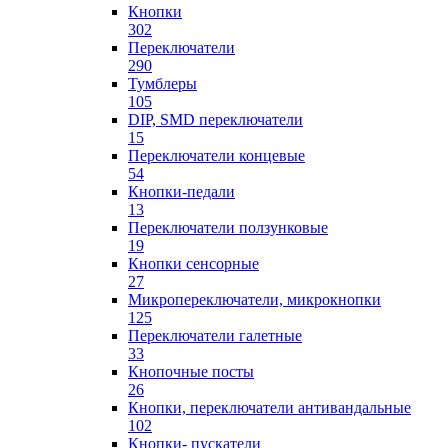
Кнопки
302
Переключатели
290
Тумблеры
105
DIP, SMD переключатели
15
Переключатели концевые
54
Кнопки-педали
13
Переключатели ползунковые
19
Кнопки сенсорные
27
Микропереключатели, микрокнопки
125
Переключатели галетные
33
Кнопочные посты
26
Кнопки, переключатели антивандальные
102
Кнопки- пускатели