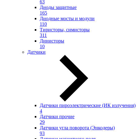
63
Диоды защитные
165
Диодные мосты и модули
110
Тиристоры, симисторы
311
Динисторы
10
Датчики
Датчики пироэлектрические (ИК излучения)
4
Датчики прочие
29
Датчики угла поворота (Энкодеры)
93
Датчики магнитного поля