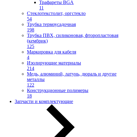
Трафареты BGA
11
Стеклотекстолит, оргстекло
54
Трубка термоусадочная
198
Трубка ПВХ, силиконовая, фторопластовая
(кембрик)
125
Маркировка для кабеля
4
Изолирующие материалы
214
Медь, алюминий, латунь, дюраль и другие
металлы
122
Конструкционные полимеры
18
Запчасти и комплектующие