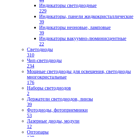
Индикаторы светодиодные
229
Индикаторы, панели жидкокристаллические
39
Индикаторы неоновые, ламповые
39
Индикаторы вакуумно-люминисцентные
22
Светодиоды
310
Чип-светодиоды
234
Мощные светодиоды для освещения, светодиоды
многокристальные
176
Наборы светодиодов
2
Держатели светодиодов, линзы
39
Фотодиоды, фотоприемники
53
Лазерные диоды, модули
12
Оптопары