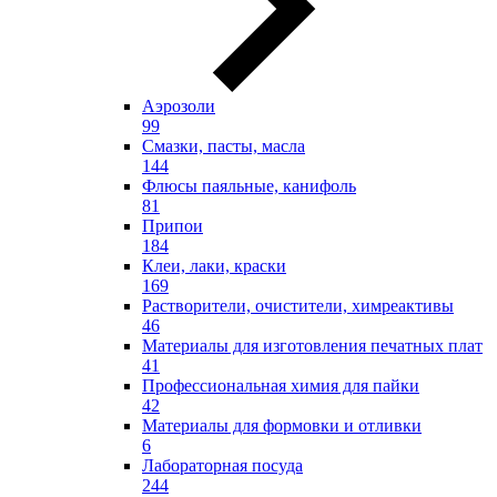
Аэрозоли
99
Смазки, пасты, масла
144
Флюсы паяльные, канифоль
81
Припои
184
Клеи, лаки, краски
169
Растворители, очистители, химреактивы
46
Материалы для изготовления печатных плат
41
Профессиональная химия для пайки
42
Материалы для формовки и отливки
6
Лабораторная посуда
244