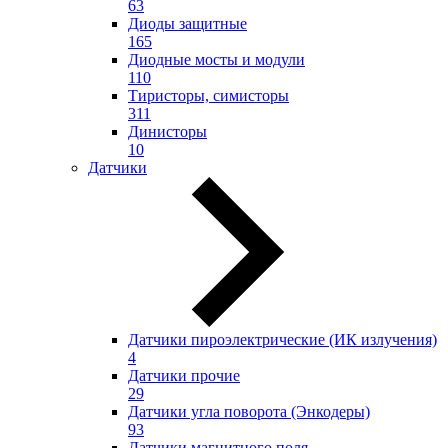
63
Диоды защитные
165
Диодные мосты и модули
110
Тиристоры, симисторы
311
Динисторы
10
Датчики
Датчики пироэлектрические (ИК излучения)
4
Датчики прочие
29
Датчики угла поворота (Энкодеры)
93
Датчики магнитного поля