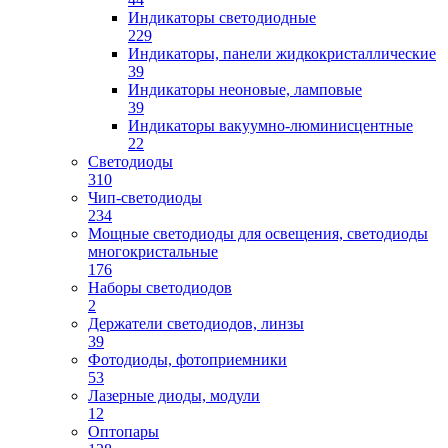
Индикаторы светодиодные
229
Индикаторы, панели жидкокристаллические
39
Индикаторы неоновые, ламповые
39
Индикаторы вакуумно-люминисцентные
22
Светодиоды
310
Чип-светодиоды
234
Мощные светодиоды для освещения, светодиоды
многокристальные
176
Наборы светодиодов
2
Держатели светодиодов, линзы
39
Фотодиоды, фотоприемники
53
Лазерные диоды, модули
12
Оптопары