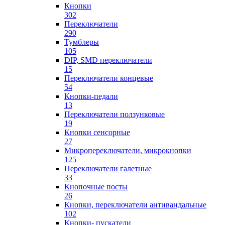
Кнопки
302
Переключатели
290
Тумблеры
105
DIP, SMD переключатели
15
Переключатели концевые
54
Кнопки-педали
13
Переключатели ползунковые
19
Кнопки сенсорные
27
Микропереключатели, микрокнопки
125
Переключатели галетные
33
Кнопочные посты
26
Кнопки, переключатели антивандальные
102
Кнопки- пускатели