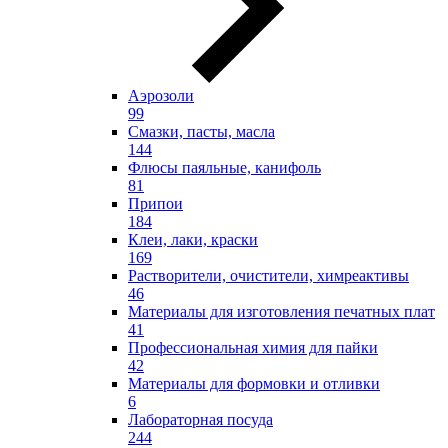
Аэрозоли
99
Смазки, пасты, масла
144
Флюсы паяльные, канифоль
81
Припои
184
Клеи, лаки, краски
169
Растворители, очистители, химреактивы
46
Материалы для изготовления печатных плат
41
Профессиональная химия для пайки
42
Материалы для формовки и отливки
6
Лабораторная посуда
244