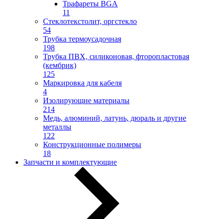
Трафареты BGA
11
Стеклотекстолит, оргстекло
54
Трубка термоусадочная
198
Трубка ПВХ, силиконовая, фторопластовая
(кембрик)
125
Маркировка для кабеля
4
Изолирующие материалы
214
Медь, алюминий, латунь, дюраль и другие
металлы
122
Конструкционные полимеры
18
Запчасти и комплектующие