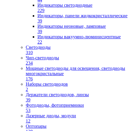
Индикаторы светодиодные
229
Индикаторы, панели жидкокристаллические
39
Индикаторы неоновые, ламповые
39
Индикаторы вакуумно-люминисцентные
22
Светодиоды
310
Чип-светодиоды
234
Мощные светодиоды для освещения, светодиоды
многокристальные
176
Наборы светодиодов
2
Держатели светодиодов, линзы
39
Фотодиоды, фотоприемники
53
Лазерные диоды, модули
12
Оптопары