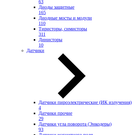
63
Диоды защитные
165
Диодные мосты и модули
110
Тиристоры, симисторы
311
Динисторы
10
Датчики
Датчики пироэлектрические (ИК излучения)
4
Датчики прочие
29
Датчики угла поворота (Энкодеры)
93
Датчики магнитного поля