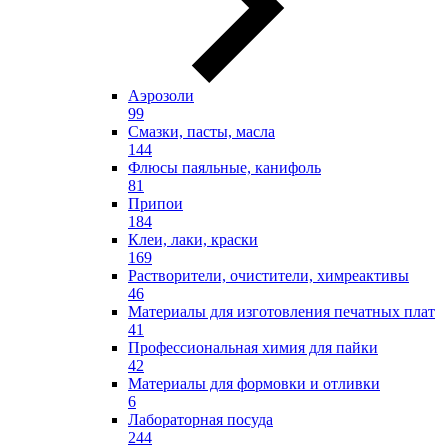
Аэрозоли
99
Смазки, пасты, масла
144
Флюсы паяльные, канифоль
81
Припои
184
Клеи, лаки, краски
169
Растворители, очистители, химреактивы
46
Материалы для изготовления печатных плат
41
Профессиональная химия для пайки
42
Материалы для формовки и отливки
6
Лабораторная посуда
244