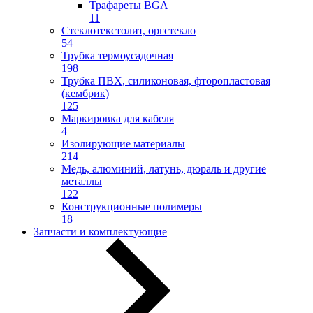
Трафареты BGA
11
Стеклотекстолит, оргстекло
54
Трубка термоусадочная
198
Трубка ПВХ, силиконовая, фторопластовая
(кембрик)
125
Маркировка для кабеля
4
Изолирующие материалы
214
Медь, алюминий, латунь, дюраль и другие
металлы
122
Конструкционные полимеры
18
Запчасти и комплектующие