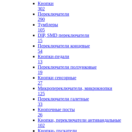
Кнопки
302
Переключатели
290
Тумблеры
105
DIP, SMD переключатели
15
Переключатели концевые
54
Кнопки-педали
13
Переключатели ползунковые
19
Кнопки сенсорные
27
Микропереключатели, микрокнопки
125
Переключатели галетные
33
Кнопочные посты
26
Кнопки, переключатели антивандальные
102
Кнопки- пускатели