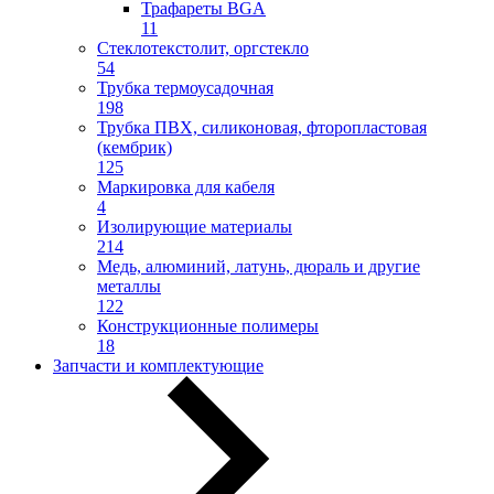
Трафареты BGA
11
Стеклотекстолит, оргстекло
54
Трубка термоусадочная
198
Трубка ПВХ, силиконовая, фторопластовая
(кембрик)
125
Маркировка для кабеля
4
Изолирующие материалы
214
Медь, алюминий, латунь, дюраль и другие
металлы
122
Конструкционные полимеры
18
Запчасти и комплектующие