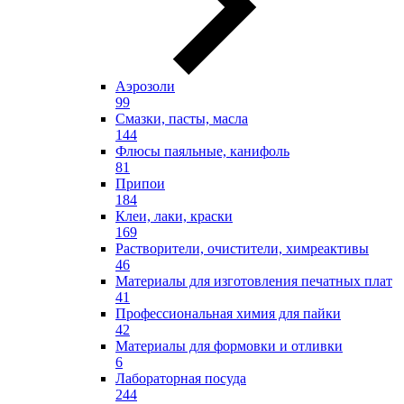
Аэрозоли
99
Смазки, пасты, масла
144
Флюсы паяльные, канифоль
81
Припои
184
Клеи, лаки, краски
169
Растворители, очистители, химреактивы
46
Материалы для изготовления печатных плат
41
Профессиональная химия для пайки
42
Материалы для формовки и отливки
6
Лабораторная посуда
244