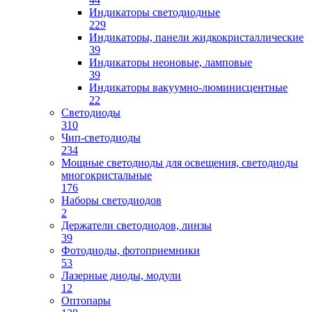
Индикаторы светодиодные
229
Индикаторы, панели жидкокристаллические
39
Индикаторы неоновые, ламповые
39
Индикаторы вакуумно-люминисцентные
22
Светодиоды
310
Чип-светодиоды
234
Мощные светодиоды для освещения, светодиоды
многокристальные
176
Наборы светодиодов
2
Держатели светодиодов, линзы
39
Фотодиоды, фотоприемники
53
Лазерные диоды, модули
12
Оптопары