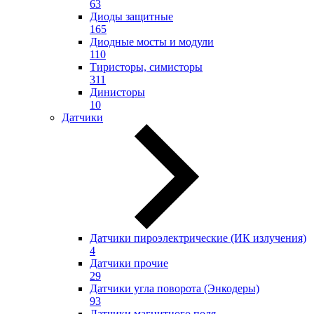
63
Диоды защитные
165
Диодные мосты и модули
110
Тиристоры, симисторы
311
Динисторы
10
Датчики
Датчики пироэлектрические (ИК излучения)
4
Датчики прочие
29
Датчики угла поворота (Энкодеры)
93
Датчики магнитного поля