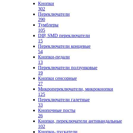
Кнопки
302
Переключатели
290
Тумблеры
105
DIP, SMD переключатели
15
Переключатели концевые
54
Кнопки-педали
13
Переключатели ползунковые
19
Кнопки сенсорные
27
Микропереключатели, микрокнопки
125
Переключатели галетные
33
Кнопочные посты
26
Кнопки, переключатели антивандальные
102
Кнопки- пускатели