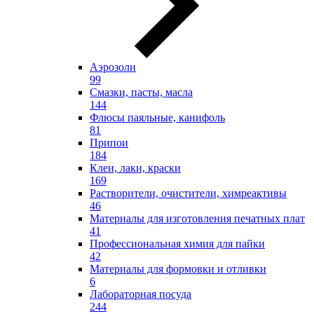
Аэрозоли
99
Смазки, пасты, масла
144
Флюсы паяльные, канифоль
81
Припои
184
Клеи, лаки, краски
169
Растворители, очистители, химреактивы
46
Материалы для изготовления печатных плат
41
Профессиональная химия для пайки
42
Материалы для формовки и отливки
6
Лабораторная посуда
244