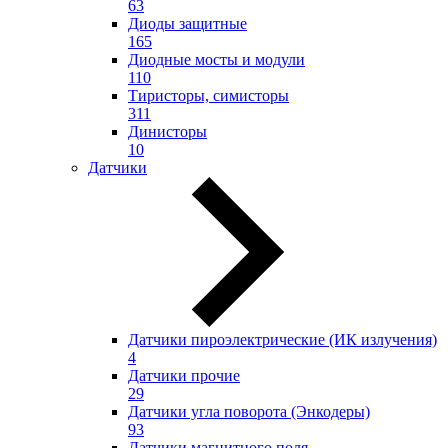
63
Диоды защитные
165
Диодные мосты и модули
110
Тиристоры, симисторы
311
Динисторы
10
Датчики
Датчики пироэлектрические (ИК излучения)
4
Датчики прочие
29
Датчики угла поворота (Энкодеры)
93
Датчики магнитного поля