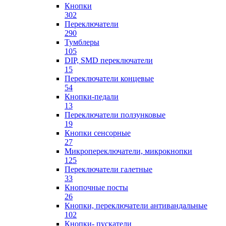
Кнопки
302
Переключатели
290
Тумблеры
105
DIP, SMD переключатели
15
Переключатели концевые
54
Кнопки-педали
13
Переключатели ползунковые
19
Кнопки сенсорные
27
Микропереключатели, микрокнопки
125
Переключатели галетные
33
Кнопочные посты
26
Кнопки, переключатели антивандальные
102
Кнопки- пускатели