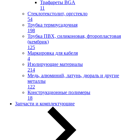
Трафареты BGA
11
Стеклотекстолит, оргстекло
54
Трубка термоусадочная
198
Трубка ПВХ, силиконовая, фторопластовая
(кембрик)
125
Маркировка для кабеля
4
Изолирующие материалы
214
Медь, алюминий, латунь, дюраль и другие
металлы
122
Конструкционные полимеры
18
Запчасти и комплектующие