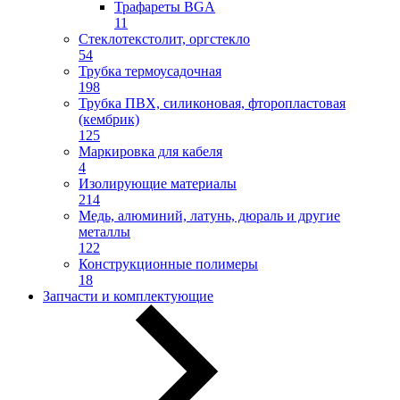
Трафареты BGA
11
Стеклотекстолит, оргстекло
54
Трубка термоусадочная
198
Трубка ПВХ, силиконовая, фторопластовая
(кембрик)
125
Маркировка для кабеля
4
Изолирующие материалы
214
Медь, алюминий, латунь, дюраль и другие
металлы
122
Конструкционные полимеры
18
Запчасти и комплектующие