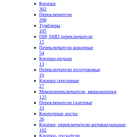
Кнопки
302
Переключатели
290
Тумблеры
105
DIP, SMD переключатели
15
Переключатели концевые
54
Кнопки-педали
13
Переключатели ползунковые
19
Кнопки сенсорные
27
Микропереключатели, микрокнопки
125
Переключатели галетные
33
Кнопочные посты
26
Кнопки, переключатели антивандальные
102
Кнопки- пускатели