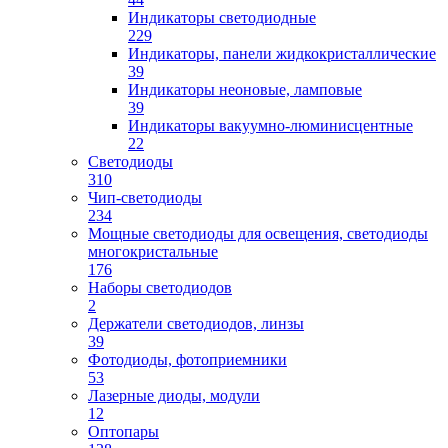
Индикаторы светодиодные
229
Индикаторы, панели жидкокристаллические
39
Индикаторы неоновые, ламповые
39
Индикаторы вакуумно-люминисцентные
22
Светодиоды
310
Чип-светодиоды
234
Мощные светодиоды для освещения, светодиоды
многокристальные
176
Наборы светодиодов
2
Держатели светодиодов, линзы
39
Фотодиоды, фотоприемники
53
Лазерные диоды, модули
12
Оптопары