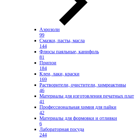
Аэрозоли
99
Смазки, пасты, масла
144
Флюсы паяльные, канифоль
81
Припои
184
Клеи, лаки, краски
169
Растворители, очистители, химреактивы
46
Материалы для изготовления печатных плат
41
Профессиональная химия для пайки
42
Материалы для формовки и отливки
6
Лабораторная посуда
244