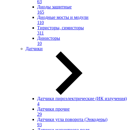
63
Диоды защитные
165
Диодные мосты и модули
110
Тиристоры, симисторы
311
Динисторы
10
Датчики
Датчики пироэлектрические (ИК излучения)
4
Датчики прочие
29
Датчики угла поворота (Энкодеры)
93
Датчики магнитного поля